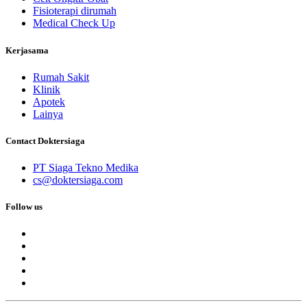
Fisioterapi dirumah
Medical Check Up
Kerjasama
Rumah Sakit
Klinik
Apotek
Lainya
Contact Doktersiaga
PT Siaga Tekno Medika
cs@doktersiaga.com
Follow us