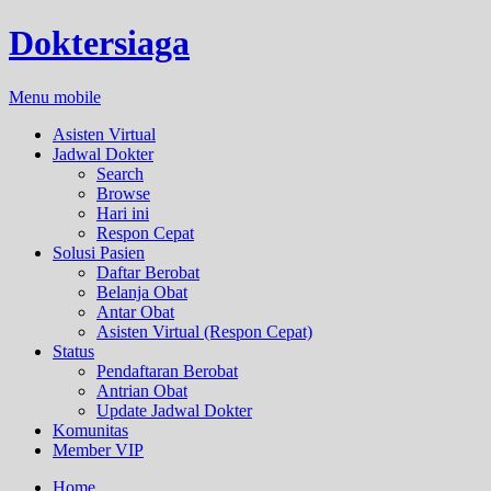
Doktersiaga
Menu mobile
Asisten Virtual
Jadwal Dokter
Search
Browse
Hari ini
Respon Cepat
Solusi Pasien
Daftar Berobat
Belanja Obat
Antar Obat
Asisten Virtual (Respon Cepat)
Status
Pendaftaran Berobat
Antrian Obat
Update Jadwal Dokter
Komunitas
Member VIP
Home