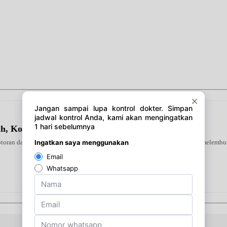
ah, Kolesterol & Asam Urat)
oran dan sel kulit mati. Diperkaya kandungan aktif untuk mencerahkan, melembutk