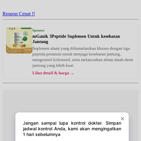
Jam 13:00 - 15:00
EKSEKUTIF
Respon Cepat !!
Kamis, 27/08/2026
Jam 16:00 - 18:00
Sponsor
BPJS
mGanik 3Peptide Suplemen Untuk kesehatan
Jantung
Senin, 31/08/2026
Suplemen alami yang diformulasikan khusus dengan tiga
Jam 15:00 - 17:00
peptida premium untuk menjaga kesehatan jantung,
EKSEKUTIF
mengontrol kolesterol, serta melancarkan aliran darah demi
jantung yang lebih kuat.
Selasa, 01/09/2026
Lihat detail & harga →
Jam 13:00 - 15:00
EKSEKUTIF
Kamis, 03/09/2026
Jam 16:00 - 18:00
BPJS