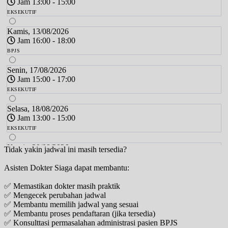
Jam 13:00 - 15:00
EKSEKUTIF
Kamis, 13/08/2026
Jam 16:00 - 18:00
BPJS
Senin, 17/08/2026
Jam 15:00 - 17:00
EKSEKUTIF
Selasa, 18/08/2026
Jam 13:00 - 15:00
EKSEKUTIF
Kamis, 20/08/2026
Tidak yakin jadwal ini masih tersedia?
Jam 16:00 - 18:00
Asisten Dokter Siaga dapat membantu:
BPJS
✅ Memastikan dokter masih praktik
Senin, 24/08/2026
✅ Mengecek perubahan jadwal
Jam 15:00 - 17:00
✅ Membantu memilih jadwal yang sesuai
EKSEKUTIF
✅ Membantu proses pendaftaran (jika tersedia)
✅ Konsulttasi permasalahan administrasi pasien BPJS
Selasa, 25/08/2026