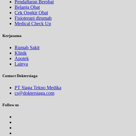
Pendaftaran Berobat
Belanja Obat
Cek Ongkir Obat
Fisioterapi dirumah
Medical Check Up
Kerjasama
Rumah Sakit
Klinik
Apotek
Lainya
Contact Doktersiaga
PT Siaga Tekno Medika
cs@doktersiaga.com
Follow us