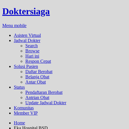
Doktersiaga
Menu mobile
Asisten Virtual
Jadwal Dokter
Search
Browse
Hari ini
Respon Cepat
Solusi Pasien
Daftar Berobat
Belanja Obat
Antar Obat
Status
Pendaftaran Berobat
Antrian Obat
Update Jadwal Dokter
Komunitas
Member VIP
Home
Eka Hospital BSD