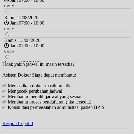
Jam 07:00 - 10:00
UMUM
Rabu, 12/08/2026
Jam 07:00 - 10:00
UMUM
Kamis, 13/08/2026
Jam 07:00 - 10:00
UMUM
Jumat, 14/08/2026
Tidak yakin jadwal ini masih tersedia?
Jam 07:00 - 10:00
Asisten Dokter Siaga dapat membantu:
UMUM
✅ Memastikan dokter masih praktik
Sabtu, 15/08/2026
✅ Mengecek perubahan jadwal
Jam 07:00 - 11:00
✅ Membantu memilih jadwal yang sesuai
UMUM
✅ Membantu proses pendaftaran (jika tersedia)
✅ Konsulttasi permasalahan administrasi pasien BPJS
Senin, 17/08/2026
Jam 07:00 - 10:00
UMUM
Respon Cepat !!
Selasa, 18/08/2026