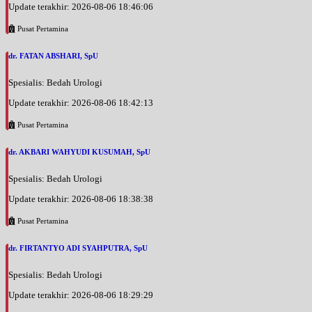
Update terakhir: 2026-08-06 18:46:06
Rabu, 26/08/2026
Jam 15:00 - 17:00
Pusat Pertamina
BPJS
dr. FATAN ABSHARI, SpU
Rabu, 26/08/2026
Jam 17:00 - 18:00
Spesialis: Bedah Urologi
EKSEKUTIF
Update terakhir: 2026-08-06 18:42:13
Jumat, 28/08/2026
Pusat Pertamina
Jam 16:00 - 17:00
EKSEKUTIF
dr. AKBARI WAHYUDI KUSUMAH, SpU
Jumat, 28/08/2026
Spesialis: Bedah Urologi
Jam 17:00 - 18:00
BPJS
Update terakhir: 2026-08-06 18:38:38
Sabtu, 29/08/2026
Pusat Pertamina
Jam 12:00 - 15:00
EKSEKUTIF
dr. FIRTANTYO ADI SYAHPUTRA, SpU
Senin, 31/08/2026
Spesialis: Bedah Urologi
Jam 13:00 - 14:00
Update terakhir: 2026-08-06 18:29:29
BPJS