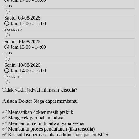
BPJS
Sabtu, 08/08/2026
Jam 12:00 - 15:00
EKSEKUTIF
Senin, 10/08/2026
Jam 13:00 - 14:00
BPJS
Senin, 10/08/2026
Jam 14:00 - 16:00
EKSEKUTIF
Selasa, 11/08/2026
Tidak yakin jadwal ini masih tersedia?
Jam 13:00 - 15:00
Asisten Dokter Siaga dapat membantu:
EKSEKUTIF
✅ Memastikan dokter masih praktik
Selasa, 11/08/2026
✅ Mengecek perubahan jadwal
Jam 15:00 - 16:00
✅ Membantu memilih jadwal yang sesuai
BPJS
✅ Membantu proses pendaftaran (jika tersedia)
✅ Konsulttasi permasalahan administrasi pasien BPJS
Rabu, 12/08/2026