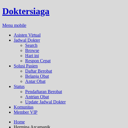
Doktersiaga
Menu mobile
Asisten Virtual
Jadwal Dokter
Search
Browse
Hari ini
Respon Cepat
Solusi Pasien
Daftar Berobat
Belanja Obat
Antar Obat
Status
Pendaftaran Berobat
Antrian Obat
Update Jadwal Dokter
Komunitas
Member VIP
Home
Hermina Arcamanik