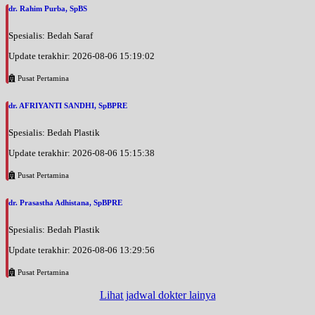
dr. Rahim Purba, SpBS
Jumat, 04/09/2026
Jam 17:00 - 18:00
Spesialis: Bedah Saraf
BPJS
Update terakhir: 2026-08-06 15:19:02
Sabtu, 05/09/2026
Pusat Pertamina
Jam 12:00 - 15:00
EKSEKUTIF
dr. AFRIYANTI SANDHI, SpBPRE
Spesialis: Bedah Plastik
Update terakhir: 2026-08-06 15:15:38
Pusat Pertamina
dr. Prasastha Adhistana, SpBPRE
Spesialis: Bedah Plastik
Update terakhir: 2026-08-06 13:29:56
Pusat Pertamina
Lihat jadwal dokter lainya