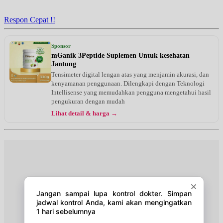
Jam 15:00 - 17:00
BPJS
Respon Cepat !!
Rabu, 12/08/2026
Jam 17:00 - 18:00
Sponsor
EKSEKUTIF
mGanik 3Peptide Suplemen Untuk kesehatan
Jantung
Jumat, 14/08/2026
Tensimeter digital lengan atas yang menjamin akurasi, dan
Jam 16:00 - 17:00
kenyamanan penggunaan. Dilengkapi dengan Teknologi
EKSEKUTIF
Intellisense yang memudahkan pengguna mengetahui hasil
pengukuran dengan mudah
Jumat, 14/08/2026
Lihat detail & harga →
Jam 17:00 - 18:00
BPJS
Sabtu, 15/08/2026
Jam 12:00 - 15:00
EKSEKUTIF
Senin, 17/08/2026
Jam 13:00 - 14:00
BPJS
Senin, 17/08/2026