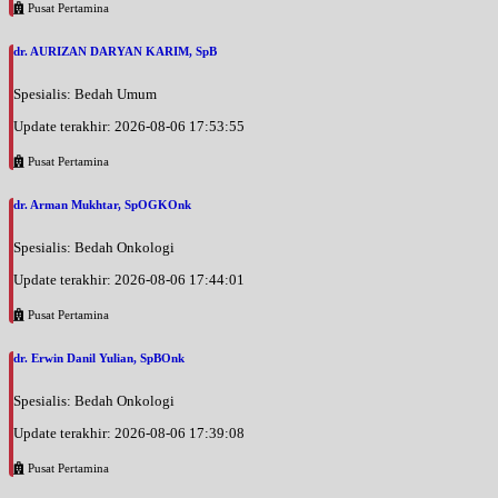
Pusat Pertamina
Senin, 31/08/2026
Jam 14:00 - 16:00
dr. AURIZAN DARYAN KARIM, SpB
EKSEKUTIF
Spesialis: Bedah Umum
Selasa, 01/09/2026
Update terakhir: 2026-08-06 17:53:55
Jam 13:00 - 15:00
EKSEKUTIF
Pusat Pertamina
Selasa, 01/09/2026
dr. Arman Mukhtar, SpOGKOnk
Jam 15:00 - 16:00
BPJS
Spesialis: Bedah Onkologi
Rabu, 02/09/2026
Update terakhir: 2026-08-06 17:44:01
Jam 15:00 - 17:00
Pusat Pertamina
BPJS
dr. Erwin Danil Yulian, SpBOnk
Rabu, 02/09/2026
Jam 17:00 - 18:00
Spesialis: Bedah Onkologi
EKSEKUTIF
Update terakhir: 2026-08-06 17:39:08
Jumat, 04/09/2026
Jam 16:00 - 17:00
Pusat Pertamina
EKSEKUTIF