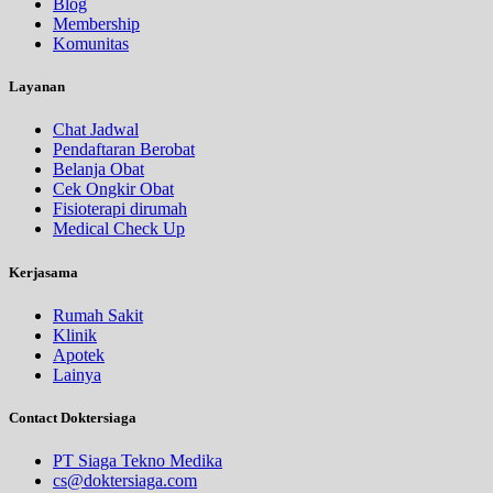
Blog
Membership
Komunitas
Layanan
Chat Jadwal
Pendaftaran Berobat
Belanja Obat
Cek Ongkir Obat
Fisioterapi dirumah
Medical Check Up
Kerjasama
Rumah Sakit
Klinik
Apotek
Lainya
Contact Doktersiaga
PT Siaga Tekno Medika
cs@doktersiaga.com