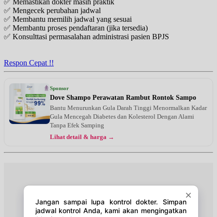
✅ Memastikan dokter masih praktik
Senin, 24/08/2026
✅ Mengecek perubahan jadwal
Jam 15:00 - 17:00
✅ Membantu memilih jadwal yang sesuai
EKSEKUTIF
✅ Membantu proses pendaftaran (jika tersedia)
✅ Konsulttasi permasalahan administrasi pasien BPJS
Selasa, 25/08/2026
Jam 15:00 - 17:00
EKSEKUTIF
Respon Cepat !!
Rabu, 26/08/2026
Jam 15:00 - 17:00
Sponsor
EKSEKUTIF
Dove Shampo Perawatan Rambut Rontok Sampo
Bantu Menurunkan Gula Darah Tinggi Menormalkan Kadar
Senin, 31/08/2026
Gula Mencegah Diabetes dan Kolesterol Dengan Alami
Jam 15:00 - 17:00
Tanpa Efek Samping
EKSEKUTIF
Lihat detail & harga →
Selasa, 01/09/2026
Jam 15:00 - 17:00
EKSEKUTIF
Rabu, 02/09/2026
Jam 15:00 - 17:00
EKSEKUTIF