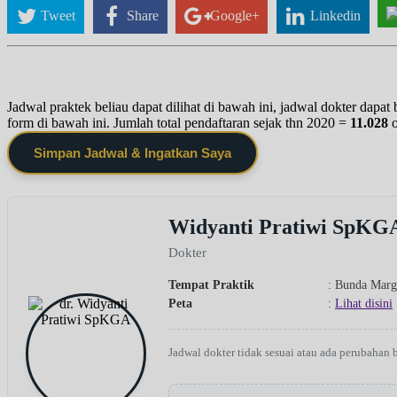
Tweet
Share
Google+
Linkedin
Jadwal praktek beliau dapat dilihat di bawah ini, jadwal dokter dapa
form di bawah ini. Jumlah total pendaftaran sejak thn 2020 =
11.028
Simpan Jadwal & Ingatkan Saya
Widyanti Pratiwi SpKG
Dokter
Tempat Praktik
: Bunda Mar
Peta
:
Lihat disini
Jadwal dokter tidak sesuai atau ada perubahan 