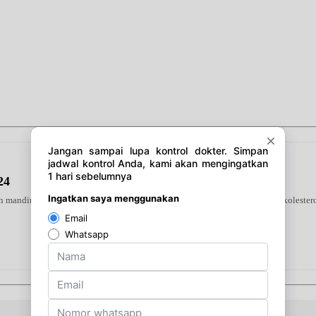
24
 mandiri di rumah. Alat ini mendeteksi tiga indikator utama—gula darah, kolestero