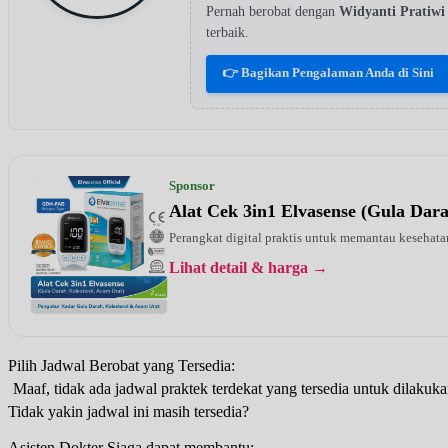
Pernah berobat dengan
Widyanti Prati
terbaik.
👉 Bagikan Pengalaman Anda di Sini
Sponsor
Alat Cek 3in1 Elvasense (Gula Dar
Perangkat digital praktis untuk memantau kesehatan
Lihat detail & harga →
Pilih Jadwal Berobat yang Tersedia:
Maaf, tidak ada jadwal praktek terdekat yang tersedia untuk dilakuka
Tidak yakin jadwal ini masih tersedia?
Asisten Dokter Siaga dapat membantu: