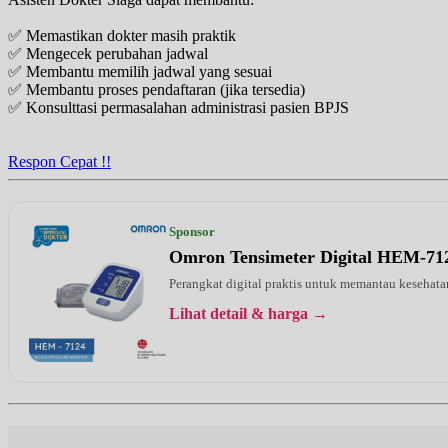
✅ Memastikan dokter masih praktik
✅ Mengecek perubahan jadwal
✅ Membantu memilih jadwal yang sesuai
✅ Membantu proses pendaftaran (jika tersedia)
✅ Konsulttasi permasalahan administrasi pasien BPJS
Respon Cepat !!
Sponsor
Omron Tensimeter Digital HEM-71
Perangkat digital praktis untuk memantau kesehatan
Lihat detail & harga →