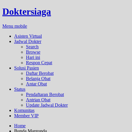
Doktersiaga
Menu mobile
Asisten Virtual
Jadwal Dokter
Search
Browse
Hari ini
Respon Cepat
Solusi Pasien
Daftar Berobat
Belanja Obat
Antar Obat
Status
Pendaftaran Berobat
Antrian Obat
Update Jadwal Dokter
Komunitas
Member VIP
Home
Bunda Margonda