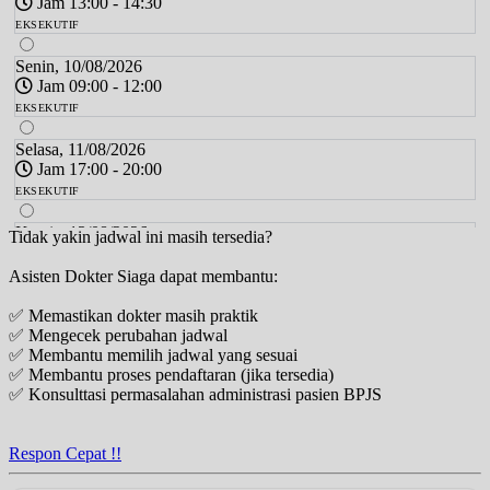
Jam 13:00 - 14:30
EKSEKUTIF
Senin, 10/08/2026
Jam 09:00 - 12:00
EKSEKUTIF
Selasa, 11/08/2026
Jam 17:00 - 20:00
EKSEKUTIF
Kamis, 13/08/2026
Tidak yakin jadwal ini masih tersedia?
Jam 17:00 - 20:00
Asisten Dokter Siaga dapat membantu:
EKSEKUTIF
✅ Memastikan dokter masih praktik
Jumat, 14/08/2026
✅ Mengecek perubahan jadwal
Jam 19:30 - 20:30
✅ Membantu memilih jadwal yang sesuai
EKSEKUTIF
✅ Membantu proses pendaftaran (jika tersedia)
✅ Konsulttasi permasalahan administrasi pasien BPJS
Sabtu, 15/08/2026
Jam 13:00 - 14:30
EKSEKUTIF
Respon Cepat !!
Senin, 17/08/2026