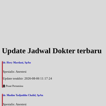
Kamis, 03/09/2026
Jam 17:00 - 20:00
EKSEKUTIF
Jumat, 04/09/2026
Jam 19:30 - 20:30
EKSEKUTIF
Update Jadwal Dokter terbaru
dr. Hery Mardani, SpAn
Spesialis: Anestesi
Update terakhir: 2026-08-06 11:17:24
Pusat Pertamina
dr. Muslim Tadjuddin Chalid, SpAn
Spesialis: Anestesi