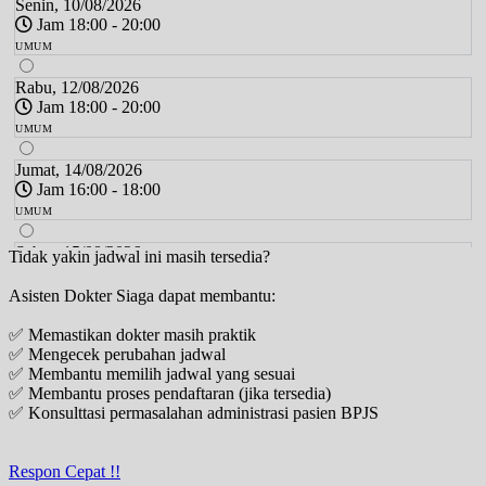
Senin, 10/08/2026
Jam 18:00 - 20:00
UMUM
Rabu, 12/08/2026
Jam 18:00 - 20:00
UMUM
Jumat, 14/08/2026
Jam 16:00 - 18:00
UMUM
Sabtu, 15/08/2026
Tidak yakin jadwal ini masih tersedia?
Jam 14:00 - 16:00
Asisten Dokter Siaga dapat membantu:
UMUM
✅ Memastikan dokter masih praktik
Minggu, 16/08/2026
✅ Mengecek perubahan jadwal
Jam 10:00 - 11:00
✅ Membantu memilih jadwal yang sesuai
UMUM
✅ Membantu proses pendaftaran (jika tersedia)
✅ Konsulttasi permasalahan administrasi pasien BPJS
Senin, 17/08/2026
Jam 18:00 - 20:00
UMUM
Respon Cepat !!