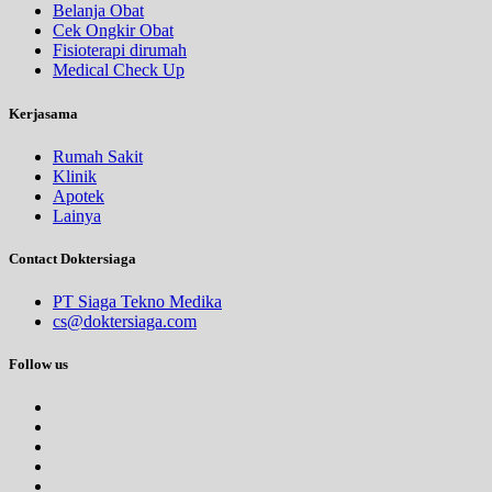
Belanja Obat
Cek Ongkir Obat
Fisioterapi dirumah
Medical Check Up
Kerjasama
Rumah Sakit
Klinik
Apotek
Lainya
Contact Doktersiaga
PT Siaga Tekno Medika
cs@doktersiaga.com
Follow us