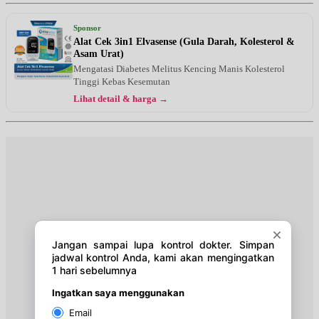
Rabu, 19/08/2026
Jam 18:00 - 20:00
Sponsor
UMUM
Alat Cek 3in1 Elvasense (Gula Darah, Kolesterol &
Asam Urat)
Jumat, 21/08/2026
Mengatasi Diabetes Melitus Kencing Manis Kolesterol
Jam 16:00 - 18:00
Tinggi Kebas Kesemutan
UMUM
Lihat detail & harga →
Sabtu, 22/08/2026
Jam 14:00 - 16:00
UMUM
Minggu, 23/08/2026
Jam 10:00 - 11:00
UMUM
Senin, 24/08/2026
Jam 18:00 - 20:00
UMUM
Rabu, 26/08/2026
Jam 18:00 - 20:00
UMUM