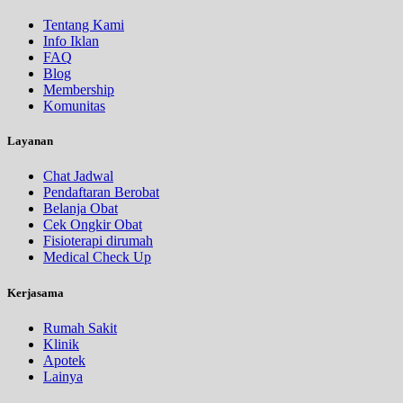
Tentang Kami
Info Iklan
FAQ
Blog
Membership
Komunitas
Layanan
Chat Jadwal
Pendaftaran Berobat
Belanja Obat
Cek Ongkir Obat
Fisioterapi dirumah
Medical Check Up
Kerjasama
Rumah Sakit
Klinik
Apotek
Lainya