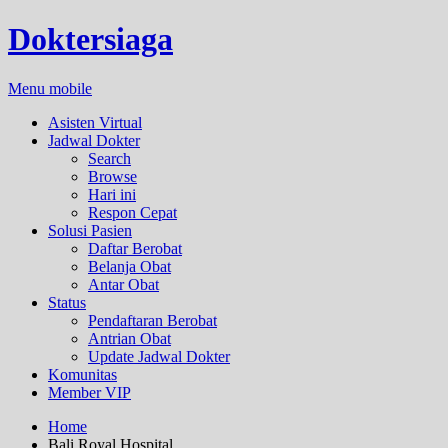
Doktersiaga
Menu mobile
Asisten Virtual
Jadwal Dokter
Search
Browse
Hari ini
Respon Cepat
Solusi Pasien
Daftar Berobat
Belanja Obat
Antar Obat
Status
Pendaftaran Berobat
Antrian Obat
Update Jadwal Dokter
Komunitas
Member VIP
Home
Bali Royal Hospital