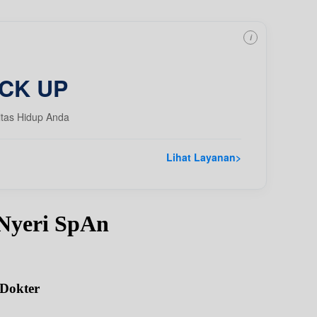
i
CK UP
itas Hidup Anda
Lihat Layanan
>
Nyeri SpAn
 Dokter