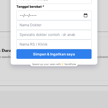
la Darah Tanpa Efek Samping
 mandiri di rumah. Alat ini mendeteksi tiga indikator utama—gula darah, kolestero