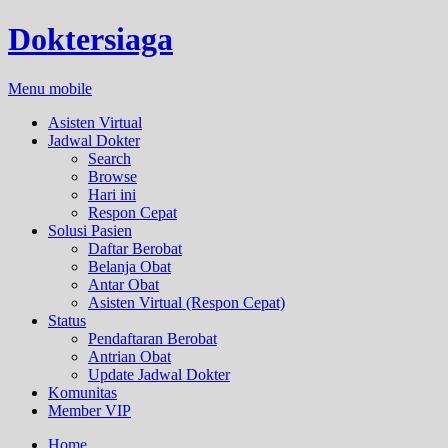
Doktersiaga
Menu mobile
Asisten Virtual
Jadwal Dokter
Search
Browse
Hari ini
Respon Cepat
Solusi Pasien
Daftar Berobat
Belanja Obat
Antar Obat
Asisten Virtual (Respon Cepat)
Status
Pendaftaran Berobat
Antrian Obat
Update Jadwal Dokter
Komunitas
Member VIP
Home