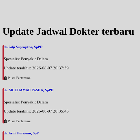
Kamis, 03/09/2026
Jam 10:00 - 16:00
UMUM
Jumat, 04/09/2026
Update Jadwal Dokter terbaru
Jam 10:00 - 16:00
UMUM
dr. Adji Suprajitno, SpPD
Spesialis: Penyakit Dalam
Update terakhir: 2026-08-07 20:37:59
Pusat Pertamina
dr. MOCHAMAD PASHA, SpPD
Spesialis: Penyakit Dalam
Update terakhir: 2026-08-07 20:35:45
Pusat Pertamina
dr. Arini Purwono, SpP