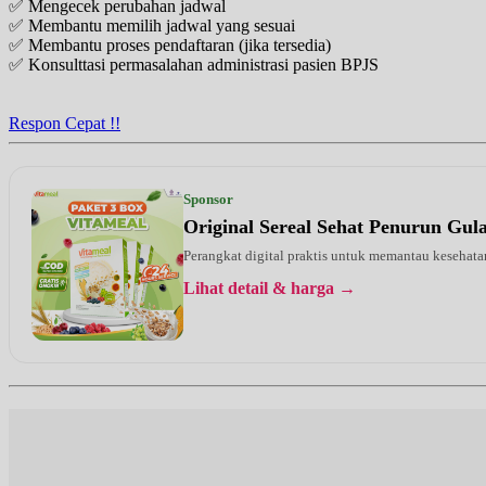
✅ Mengecek perubahan jadwal
Jam 10:00 - 16:00
✅ Membantu memilih jadwal yang sesuai
UMUM
✅ Membantu proses pendaftaran (jika tersedia)
✅ Konsulttasi permasalahan administrasi pasien BPJS
Rabu, 19/08/2026
Jam 10:00 - 16:00
UMUM
Respon Cepat !!
Kamis, 20/08/2026
Jam 10:00 - 16:00
UMUM
Sponsor
Original Sereal Sehat Penurun Gu
Jumat, 21/08/2026
Jam 10:00 - 16:00
Perangkat digital praktis untuk memantau kesehatan
UMUM
Lihat detail & harga →
Senin, 24/08/2026
Jam 10:00 - 16:00
UMUM
Selasa, 25/08/2026
Jam 10:00 - 16:00
UMUM
Rabu, 26/08/2026