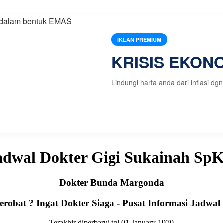
IKLAN PREMIUM
KRISIS EKONO
Lindungi harta anda dari inflasi
adwal Dokter Gigi Sukainah Sp
Dokter Bunda Margonda
robat ? Ingat Dokter Siaga - Pusat Informasi Jadwal
Terakhir diperbarui tgl 01 January 1970