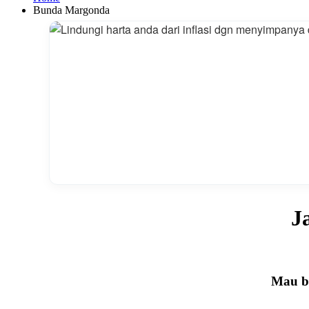
Bunda Margonda
J
Mau be