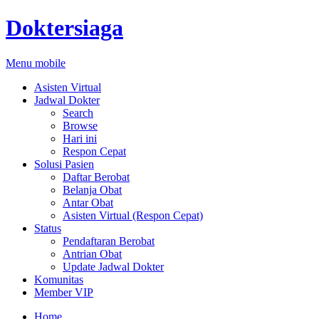
Doktersiaga
Menu mobile
Asisten Virtual
Jadwal Dokter
Search
Browse
Hari ini
Respon Cepat
Solusi Pasien
Daftar Berobat
Belanja Obat
Antar Obat
Asisten Virtual (Respon Cepat)
Status
Pendaftaran Berobat
Antrian Obat
Update Jadwal Dokter
Komunitas
Member VIP
Home