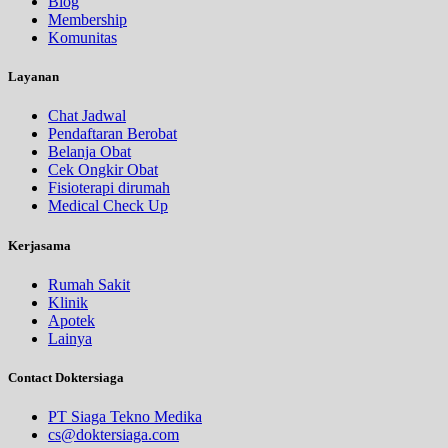
Blog
Membership
Komunitas
Layanan
Chat Jadwal
Pendaftaran Berobat
Belanja Obat
Cek Ongkir Obat
Fisioterapi dirumah
Medical Check Up
Kerjasama
Rumah Sakit
Klinik
Apotek
Lainya
Contact Doktersiaga
PT Siaga Tekno Medika
cs@doktersiaga.com