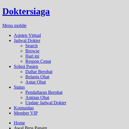
Doktersiaga
Menu mobile
Asisten Virtual
Jadwal Dokter
Search
Browse
Hari ini
Respon Cepat
Solusi Pasien
Daftar Berobat
Belanja Obat
Antar Obat
Status
Pendaftaran Berobat
Antrian Obat
Update Jadwal Dokter
Komunitas
Member VIP
Home
Awal Bros Panam