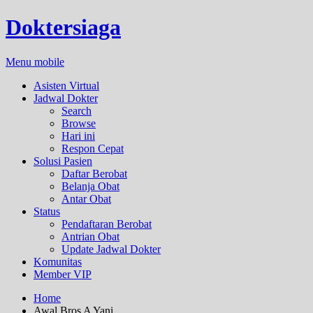
Doktersiaga
Menu mobile
Asisten Virtual
Jadwal Dokter
Search
Browse
Hari ini
Respon Cepat
Solusi Pasien
Daftar Berobat
Belanja Obat
Antar Obat
Status
Pendaftaran Berobat
Antrian Obat
Update Jadwal Dokter
Komunitas
Member VIP
Home
Awal Bros A Yani