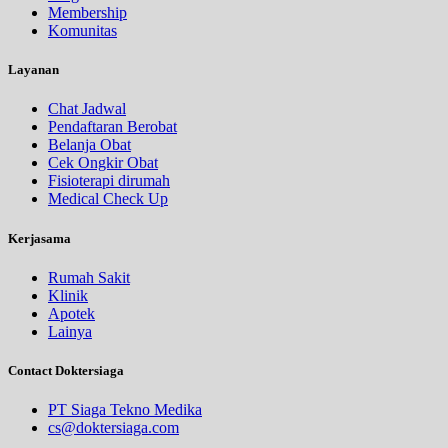
Membership
Komunitas
Layanan
Chat Jadwal
Pendaftaran Berobat
Belanja Obat
Cek Ongkir Obat
Fisioterapi dirumah
Medical Check Up
Kerjasama
Rumah Sakit
Klinik
Apotek
Lainya
Contact Doktersiaga
PT Siaga Tekno Medika
cs@doktersiaga.com