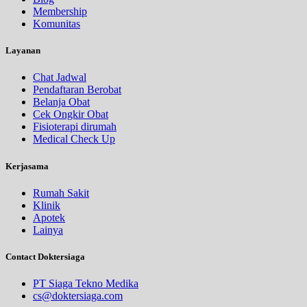
Membership
Komunitas
Layanan
Chat Jadwal
Pendaftaran Berobat
Belanja Obat
Cek Ongkir Obat
Fisioterapi dirumah
Medical Check Up
Kerjasama
Rumah Sakit
Klinik
Apotek
Lainya
Contact Doktersiaga
PT Siaga Tekno Medika
cs@doktersiaga.com