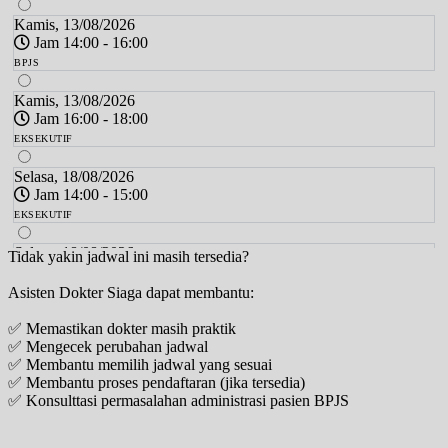
Kamis, 13/08/2026
Jam 14:00 - 16:00
BPJS
Kamis, 13/08/2026
Jam 16:00 - 18:00
EKSEKUTIF
Selasa, 18/08/2026
Jam 14:00 - 15:00
EKSEKUTIF
Selasa, 18/08/2026
Tidak yakin jadwal ini masih tersedia?
Jam 15:00 - 16:00
Asisten Dokter Siaga dapat membantu:
BPJS
✅ Memastikan dokter masih praktik
Kamis, 20/08/2026
✅ Mengecek perubahan jadwal
Jam 14:00 - 16:00
✅ Membantu memilih jadwal yang sesuai
BPJS
✅ Membantu proses pendaftaran (jika tersedia)
✅ Konsulttasi permasalahan administrasi pasien BPJS
Kamis, 20/08/2026
Jam 16:00 - 18:00
EKSEKUTIF