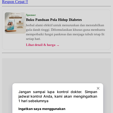
Respon Cepat !!
Selasa, 25/08/2026
Jam 14:00 - 15:00
Sponsor
EKSEKUTIF
Buku Panduan Pola Hidup Diabetes
herbal alami efektif untuk menurunkan dan menstabilkan
Selasa, 25/08/2026
gula darah tinggi. Diformulasikan khusus guna membantu
Jam 15:00 - 16:00
memperbaiki fungsi pankreas dan menjaga tubuh tetap fit
BPJS
setiap hari.
Lihat detail & harga →
Kamis, 27/08/2026
Jam 14:00 - 16:00
BPJS
Kamis, 27/08/2026
Jam 16:00 - 18:00
EKSEKUTIF
Selasa, 01/09/2026
Jam 14:00 - 15:00
EKSEKUTIF
Selasa, 01/09/2026
Jam 15:00 - 16:00