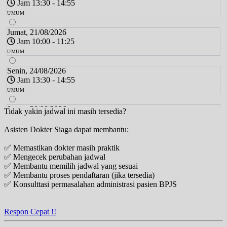
Jam 13:30 - 14:55
UMUM
Jumat, 21/08/2026
Jam 10:00 - 11:25
UMUM
Senin, 24/08/2026
Jam 13:30 - 14:55
UMUM
Jumat, 28/08/2026
Tidak yakin jadwal ini masih tersedia?
Jam 10:00 - 11:25
Asisten Dokter Siaga dapat membantu:
UMUM
✅ Memastikan dokter masih praktik
Senin, 31/08/2026
✅ Mengecek perubahan jadwal
Jam 13:30 - 14:55
✅ Membantu memilih jadwal yang sesuai
UMUM
✅ Membantu proses pendaftaran (jika tersedia)
✅ Konsulttasi permasalahan administrasi pasien BPJS
Jumat, 04/09/2026
Jam 10:00 - 11:25
UMUM
Respon Cepat !!