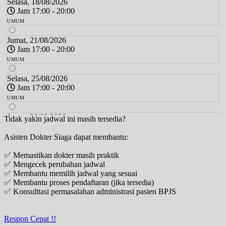
Selasa, 18/08/2026
Jam 17:00 - 20:00
UMUM
Jumat, 21/08/2026
Jam 17:00 - 20:00
UMUM
Selasa, 25/08/2026
Jam 17:00 - 20:00
UMUM
Jumat, 28/08/2026
Tidak yakin jadwal ini masih tersedia?
Jam 17:00 - 20:00
Asisten Dokter Siaga dapat membantu:
UMUM
✅ Memastikan dokter masih praktik
Selasa, 01/09/2026
✅ Mengecek perubahan jadwal
Jam 17:00 - 20:00
✅ Membantu memilih jadwal yang sesuai
UMUM
✅ Membantu proses pendaftaran (jika tersedia)
✅ Konsulttasi permasalahan administrasi pasien BPJS
Jumat, 04/09/2026
Jam 17:00 - 20:00
UMUM
Respon Cepat !!