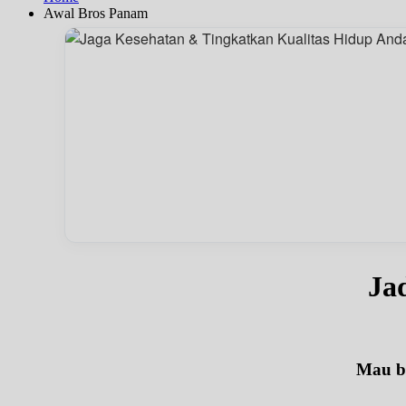
Awal Bros Panam
Ja
Mau be