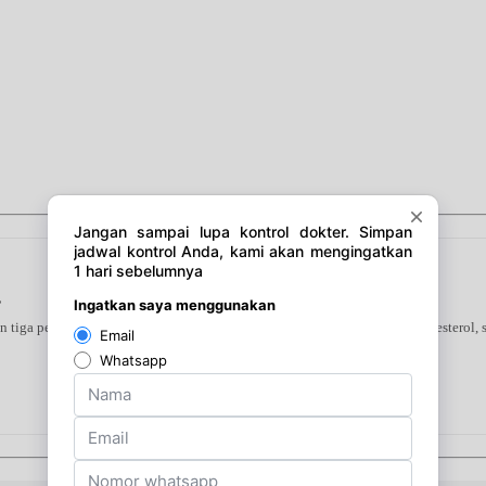
s
tiga peptida premium untuk menjaga kesehatan jantung, mengontrol kolesterol, se