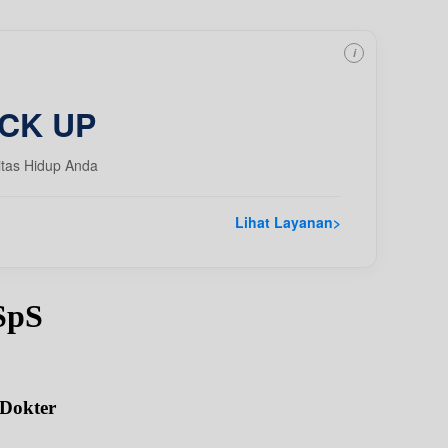
i
CK UP
itas Hidup Anda
Lihat Layanan
>
SpS
 Dokter