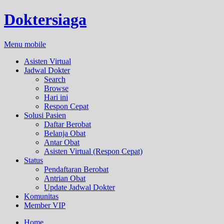
Doktersiaga
Menu mobile
Asisten Virtual
Jadwal Dokter
Search
Browse
Hari ini
Respon Cepat
Solusi Pasien
Daftar Berobat
Belanja Obat
Antar Obat
Asisten Virtual (Respon Cepat)
Status
Pendaftaran Berobat
Antrian Obat
Update Jadwal Dokter
Komunitas
Member VIP
Home