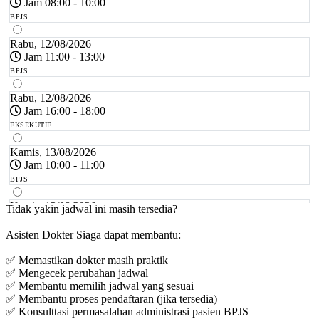
Jam 08:00 - 10:00
BPJS
Rabu, 12/08/2026
Jam 11:00 - 13:00
BPJS
Rabu, 12/08/2026
Jam 16:00 - 18:00
EKSEKUTIF
Kamis, 13/08/2026
Jam 10:00 - 11:00
BPJS
Kamis, 13/08/2026
Tidak yakin jadwal ini masih tersedia?
Jam 11:00 - 12:00
Asisten Dokter Siaga dapat membantu:
EKSEKUTIF
✅ Memastikan dokter masih praktik
Jumat, 14/08/2026
✅ Mengecek perubahan jadwal
Jam 08:00 - 10:00
✅ Membantu memilih jadwal yang sesuai
BPJS
✅ Membantu proses pendaftaran (jika tersedia)
✅ Konsulttasi permasalahan administrasi pasien BPJS
Jumat, 14/08/2026