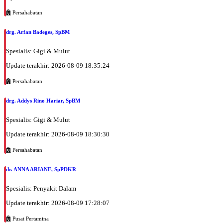
Selasa, 25/08/2026
Jam 08:00 - 10:00
Persahabatan
BPJS
drg. Arfan Badeges, SpBM
Rabu, 26/08/2026
Jam 11:00 - 13:00
Spesialis: Gigi & Mulut
BPJS
Update terakhir: 2026-08-09 18:35:24
Rabu, 26/08/2026
Persahabatan
Jam 16:00 - 18:00
EKSEKUTIF
drg. Addys Rino Hariar, SpBM
Kamis, 27/08/2026
Spesialis: Gigi & Mulut
Jam 10:00 - 11:00
Update terakhir: 2026-08-09 18:30:30
BPJS
Persahabatan
Kamis, 27/08/2026
Jam 11:00 - 12:00
dr. ANNA ARIANE, SpPDKR
EKSEKUTIF
Spesialis: Penyakit Dalam
Jumat, 28/08/2026
Jam 08:00 - 10:00
Update terakhir: 2026-08-09 17:28:07
BPJS
Pusat Pertamina