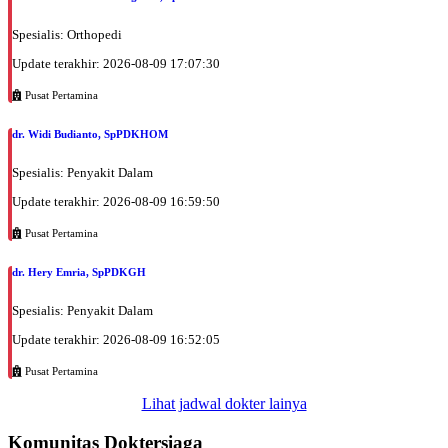
Kamis, 03/09/2026
Spesialis: Orthopedi
Jam 10:00 - 11:00
Update terakhir: 2026-08-09 17:07:30
BPJS
Pusat Pertamina
Kamis, 03/09/2026
Jam 11:00 - 12:00
dr. Widi Budianto, SpPDKHOM
EKSEKUTIF
Spesialis: Penyakit Dalam
Jumat, 04/09/2026
Jam 08:00 - 10:00
Update terakhir: 2026-08-09 16:59:50
BPJS
Pusat Pertamina
Jumat, 04/09/2026
Jam 10:00 - 11:00
dr. Hery Emria, SpPDKGH
EKSEKUTIF
Spesialis: Penyakit Dalam
Sabtu, 05/09/2026
Update terakhir: 2026-08-09 16:52:05
Jam 12:00 - 15:00
BPJS
Pusat Pertamina
Lihat jadwal dokter lainya
Senin, 07/09/2026
Jam 15:00 - 17:00
Komunitas Doktersiaga
BPJS