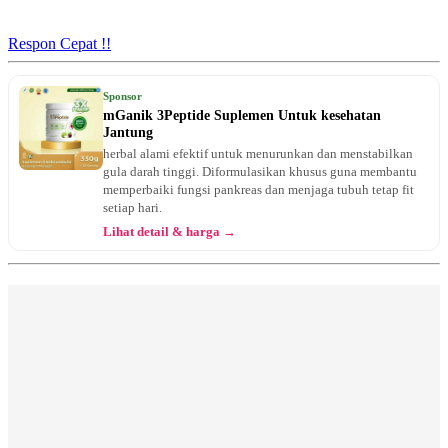
Jam 10:00 - 11:00
EKSEKUTIF
Respon Cepat !!
Sabtu, 15/08/2026
Jam 12:00 - 15:00
Sponsor
BPJS
mGanik 3Peptide Suplemen Untuk kesehatan
Jantung
Senin, 17/08/2026
herbal alami efektif untuk menurunkan dan menstabilkan
Jam 15:00 - 17:00
gula darah tinggi. Diformulasikan khusus guna membantu
BPJS
memperbaiki fungsi pankreas dan menjaga tubuh tetap fit
setiap hari.
Selasa, 18/08/2026
Lihat detail & harga →
Jam 08:00 - 10:00
BPJS
Rabu, 19/08/2026
Jam 11:00 - 13:00
BPJS
Rabu, 19/08/2026
Jam 16:00 - 18:00
EKSEKUTIF