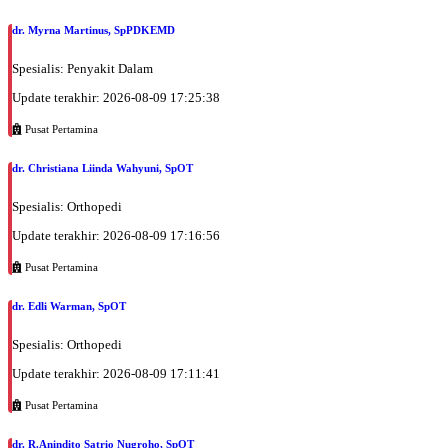
Jumat, 28/08/2026
dr. Myrna Martinus, SpPDKEMD
Jam 10:00 - 11:00
EKSEKUTIF
Spesialis: Penyakit Dalam
Sabtu, 29/08/2026
Update terakhir: 2026-08-09 17:25:38
Jam 12:00 - 15:00
Pusat Pertamina
BPJS
Senin, 31/08/2026
dr. Christiana Liinda Wahyuni, SpOT
Jam 15:00 - 17:00
Spesialis: Orthopedi
BPJS
Update terakhir: 2026-08-09 17:16:56
Selasa, 01/09/2026
Jam 08:00 - 10:00
Pusat Pertamina
BPJS
dr. Edli Warman, SpOT
Rabu, 02/09/2026
Jam 11:00 - 13:00
Spesialis: Orthopedi
BPJS
Update terakhir: 2026-08-09 17:11:41
Rabu, 02/09/2026
Pusat Pertamina
Jam 16:00 - 18:00
EKSEKUTIF
dr. R.Anindito Satrio Nugroho, SpOT