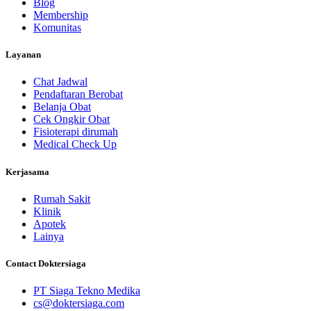
Blog
Membership
Komunitas
Layanan
Chat Jadwal
Pendaftaran Berobat
Belanja Obat
Cek Ongkir Obat
Fisioterapi dirumah
Medical Check Up
Kerjasama
Rumah Sakit
Klinik
Apotek
Lainya
Contact Doktersiaga
PT Siaga Tekno Medika
cs@doktersiaga.com