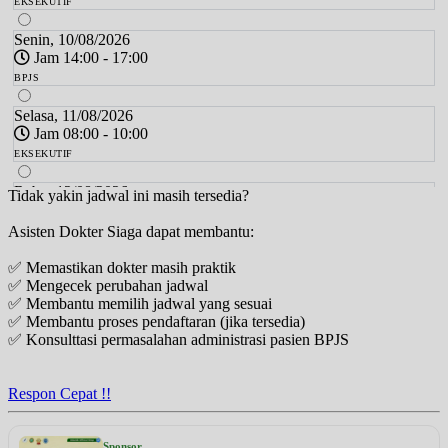
EKSEKUTIF
Senin, 10/08/2026
Jam 14:00 - 17:00
BPJS
Selasa, 11/08/2026
Jam 08:00 - 10:00
EKSEKUTIF
Rabu, 12/08/2026
Tidak yakin jadwal ini masih tersedia?
Jam 13:00 - 14:00
Asisten Dokter Siaga dapat membantu:
EKSEKUTIF
✅ Memastikan dokter masih praktik
Rabu, 12/08/2026
✅ Mengecek perubahan jadwal
Jam 14:00 - 17:00
✅ Membantu memilih jadwal yang sesuai
BPJS
✅ Membantu proses pendaftaran (jika tersedia)
✅ Konsulttasi permasalahan administrasi pasien BPJS
Kamis, 13/08/2026
Jam 08:00 - 10:00
EKSEKUTIF
Respon Cepat !!
Jumat, 14/08/2026
Jam 13:00 - 14:00
Sponsor