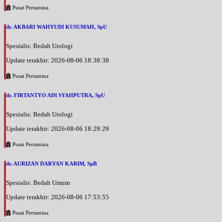
Jumat, 04/09/2026
Pusat Pertamina
Jam 13:00 - 14:00
EKSEKUTIF
dr. AKBARI WAHYUDI KUSUMAH, SpU
Jumat, 04/09/2026
Spesialis: Bedah Urologi
Jam 14:00 - 17:00
BPJS
Update terakhir: 2026-08-06 18:38:38
Pusat Pertamina
dr. FIRTANTYO ADI SYAHPUTRA, SpU
Spesialis: Bedah Urologi
Update terakhir: 2026-08-06 18:29:29
Pusat Pertamina
dr. AURIZAN DARYAN KARIM, SpB
Spesialis: Bedah Umum
Update terakhir: 2026-08-06 17:53:55
Pusat Pertamina