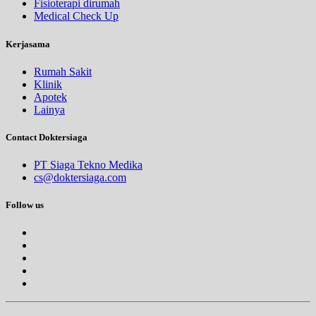
Fisioterapi dirumah
Medical Check Up
Kerjasama
Rumah Sakit
Klinik
Apotek
Lainya
Contact Doktersiaga
PT Siaga Tekno Medika
cs@doktersiaga.com
Follow us