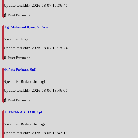
Jam 13:00 - 14:00
Update terakhir: 2026-08-07 10:36:46
EKSEKUTIF
Pusat Pertamina
Senin, 31/08/2026
Jam 14:00 - 17:00
drg. Muhamad Ryan, SpPerio
BPJS
Spesialis: Gigi
Selasa, 01/09/2026
Update terakhir: 2026-08-07 10:15:24
Jam 08:00 - 10:00
EKSEKUTIF
Pusat Pertamina
Rabu, 02/09/2026
dr. Ario Baskoro, SpU
Jam 13:00 - 14:00
EKSEKUTIF
Spesialis: Bedah Urologi
Update terakhir: 2026-08-06 18:46:06
Rabu, 02/09/2026
Jam 14:00 - 17:00
Pusat Pertamina
BPJS
dr. FATAN ABSHARI, SpU
Kamis, 03/09/2026
Jam 08:00 - 10:00
Spesialis: Bedah Urologi
EKSEKUTIF
Update terakhir: 2026-08-06 18:42:13