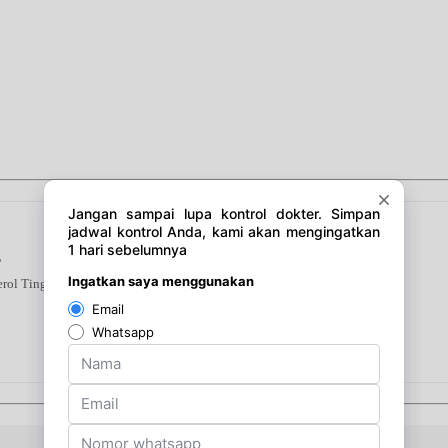
s
erol Tinggi Kebas Kesemutan