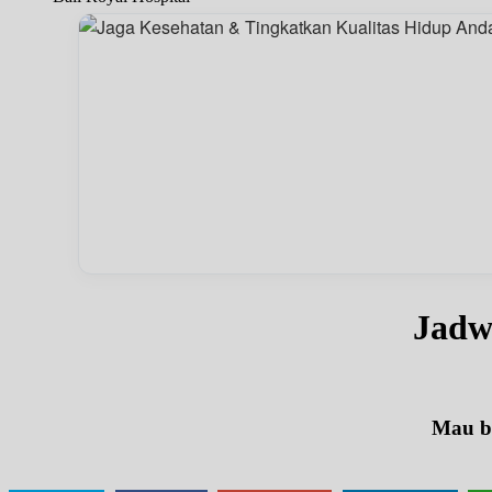
Jadw
Mau be