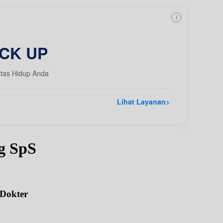
i
CK UP
itas Hidup Anda
Lihat Layanan
>
g SpS
 Dokter