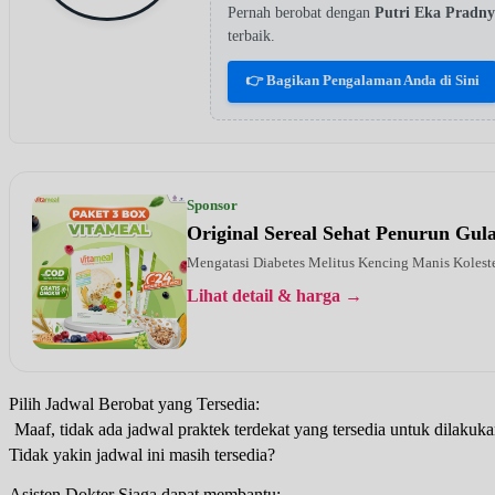
Pernah berobat dengan
Putri Eka Pradn
terbaik.
👉 Bagikan Pengalaman Anda di Sini
Sponsor
Original Sereal Sehat Penurun Gu
Mengatasi Diabetes Melitus Kencing Manis Kolest
Lihat detail & harga →
Pilih Jadwal Berobat yang Tersedia:
Maaf, tidak ada jadwal praktek terdekat yang tersedia untuk dilakuka
Tidak yakin jadwal ini masih tersedia?
Asisten Dokter Siaga dapat membantu: