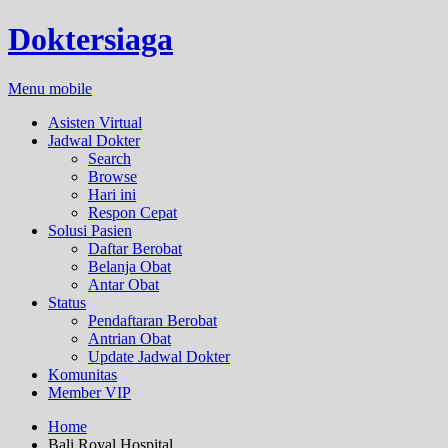
Doktersiaga
Menu mobile
Asisten Virtual
Jadwal Dokter
Search
Browse
Hari ini
Respon Cepat
Solusi Pasien
Daftar Berobat
Belanja Obat
Antar Obat
Status
Pendaftaran Berobat
Antrian Obat
Update Jadwal Dokter
Komunitas
Member VIP
Home
Bali Royal Hospital