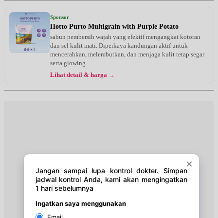
Rabu, 19/08/2026
Jam 10:00 - 12:00
Sponsor
EKSEKUTIF
Hotto Purto Multigrain with Purple Potato
sabun pembersih wajah yang efektif mengangkat kotoran
Kamis, 20/08/2026
dan sel kulit mati. Diperkaya kandungan aktif untuk
Jam 13:00 - 16:00
mencerahkan, melembutkan, dan menjaga kulit tetap segar
BPJS
serta glowing.
Lihat detail & harga →
Jumat, 21/08/2026
Jam 13:00 - 15:00
EKSEKUTIF
Sabtu, 22/08/2026
Jam 11:00 - 13:00
EKSEKUTIF
Senin, 24/08/2026
Jam 13:00 - 15:00
EKSEKUTIF
Selasa, 25/08/2026
Jam 10:00 - 13:00
BPJS