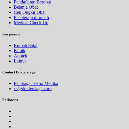
Pendaftaran Berobat
Belanja Obat
Cek Ongkir Obat
Fisioterapi dirumah
Medical Check Up
Kerjasama
Rumah Sakit
Klinik
Apotek
Lainya
Contact Doktersiaga
PT Siaga Tekno Medika
cs@doktersiaga.com
Follow us