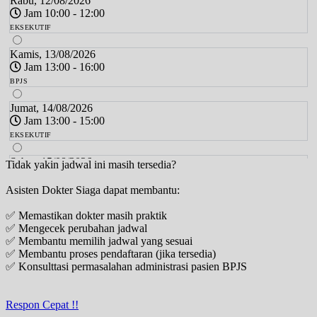
Rabu, 12/08/2026
Jam 10:00 - 12:00
EKSEKUTIF
Kamis, 13/08/2026
Jam 13:00 - 16:00
BPJS
Jumat, 14/08/2026
Jam 13:00 - 15:00
EKSEKUTIF
Sabtu, 15/08/2026
Tidak yakin jadwal ini masih tersedia?
Jam 11:00 - 13:00
Asisten Dokter Siaga dapat membantu:
EKSEKUTIF
✅ Memastikan dokter masih praktik
Senin, 17/08/2026
✅ Mengecek perubahan jadwal
Jam 13:00 - 15:00
✅ Membantu memilih jadwal yang sesuai
EKSEKUTIF
✅ Membantu proses pendaftaran (jika tersedia)
✅ Konsulttasi permasalahan administrasi pasien BPJS
Selasa, 18/08/2026
Jam 10:00 - 13:00
BPJS
Respon Cepat !!