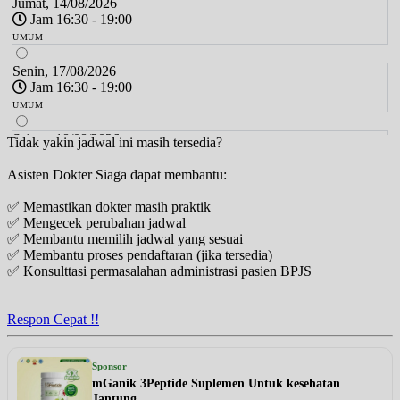
Jumat, 14/08/2026
Jam 16:30 - 19:00
UMUM
Senin, 17/08/2026
Jam 16:30 - 19:00
UMUM
Selasa, 18/08/2026
Tidak yakin jadwal ini masih tersedia?
Jam 16:30 - 19:00
Asisten Dokter Siaga dapat membantu:
UMUM
✅ Memastikan dokter masih praktik
Kamis, 20/08/2026
✅ Mengecek perubahan jadwal
Jam 15:00 - 17:00
✅ Membantu memilih jadwal yang sesuai
UMUM
✅ Membantu proses pendaftaran (jika tersedia)
✅ Konsulttasi permasalahan administrasi pasien BPJS
Jumat, 21/08/2026
Jam 16:30 - 19:00
UMUM
Respon Cepat !!
Senin, 24/08/2026
Jam 16:30 - 19:00
Sponsor
UMUM
mGanik 3Peptide Suplemen Untuk kesehatan
Jantung