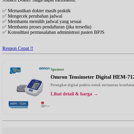
✅ Memastikan dokter masih praktik
✅ Mengecek perubahan jadwal
✅ Membantu memilih jadwal yang sesuai
✅ Membantu proses pendaftaran (jika tersedia)
✅ Konsulttasi permasalahan administrasi pasien BPJS
Respon Cepat !!
Sponsor
Omron Tensimeter Digital HEM-71
Perangkat digital praktis untuk memantau kesehatan
Lihat detail & harga →