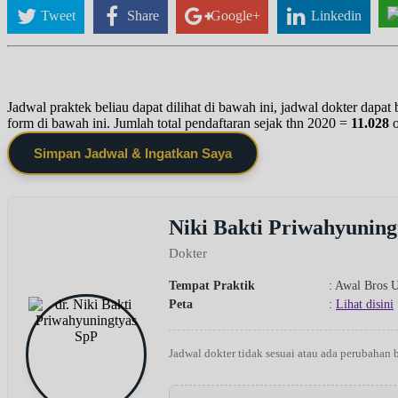
Tweet
Share
Google+
Linkedin
Jadwal praktek beliau dapat dilihat di bawah ini, jadwal dokter dapa
form di bawah ini. Jumlah total pendaftaran sejak thn 2020 =
11.028
Simpan Jadwal & Ingatkan Saya
Niki Bakti Priwahyuning
Dokter
Tempat Praktik
: Awal Bros 
Peta
:
Lihat disini
Jadwal dokter tidak sesuai atau ada perubahan 