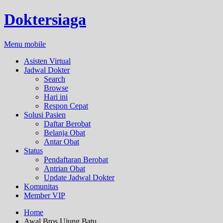
Doktersiaga
Menu mobile
Asisten Virtual
Jadwal Dokter
Search
Browse
Hari ini
Respon Cepat
Solusi Pasien
Daftar Berobat
Belanja Obat
Antar Obat
Status
Pendaftaran Berobat
Antrian Obat
Update Jadwal Dokter
Komunitas
Member VIP
Home
Awal Bros Ujung Batu