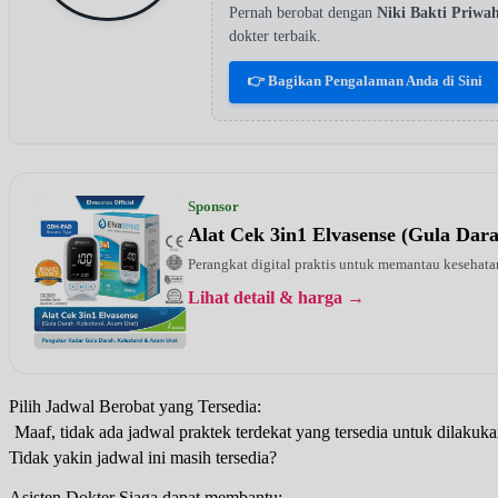
Pernah berobat dengan
Niki Bakti Priwa
dokter terbaik.
👉 Bagikan Pengalaman Anda di Sini
Sponsor
Alat Cek 3in1 Elvasense (Gula Dar
Perangkat digital praktis untuk memantau kesehatan
Lihat detail & harga →
Pilih Jadwal Berobat yang Tersedia:
Maaf, tidak ada jadwal praktek terdekat yang tersedia untuk dilakuka
Tidak yakin jadwal ini masih tersedia?
Asisten Dokter Siaga dapat membantu: