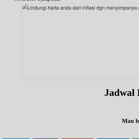
Jadwal 
Mau be