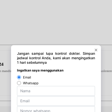
24
 mandiri di rumah. Alat ini mendeteksi tiga indikator utama—gula darah, kolestero