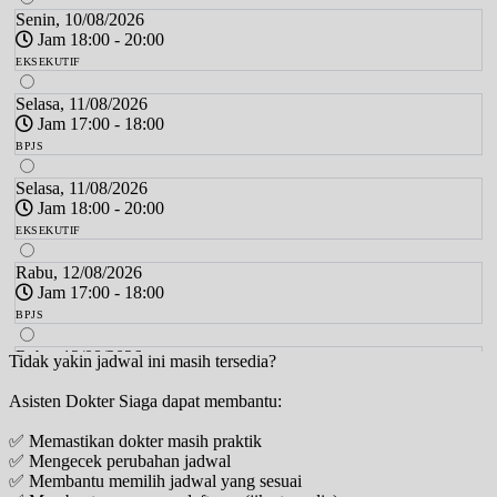
Senin, 10/08/2026
Jam 18:00 - 20:00
EKSEKUTIF
Selasa, 11/08/2026
Jam 17:00 - 18:00
BPJS
Selasa, 11/08/2026
Jam 18:00 - 20:00
EKSEKUTIF
Rabu, 12/08/2026
Jam 17:00 - 18:00
BPJS
Rabu, 12/08/2026
Tidak yakin jadwal ini masih tersedia?
Jam 18:00 - 20:00
Asisten Dokter Siaga dapat membantu:
EKSEKUTIF
✅ Memastikan dokter masih praktik
Kamis, 13/08/2026
✅ Mengecek perubahan jadwal
Jam 17:00 - 18:00
✅ Membantu memilih jadwal yang sesuai
BPJS