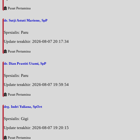
BPJS
Pusat Pertamina
Kamis, 27/08/2026
dr. Sutji Astuti Mariono, SpP
Jam 18:00 - 20:00
EKSEKUTIF
Spesialis: Paru
Jumat, 28/08/2026
Update terakhir: 2026-08-07 20:17:34
Jam 17:00 - 18:00
Pusat Pertamina
BPJS
dr. Dian Prastiti Utami, SpP
Jumat, 28/08/2026
Jam 18:00 - 20:00
Spesialis: Paru
EKSEKUTIF
Update terakhir: 2026-08-07 19:59:54
Sabtu, 29/08/2026
Jam 08:00 - 09:00
Pusat Pertamina
BPJS
drg. Indri Yuliana, SpOrt
Sabtu, 29/08/2026
Jam 09:00 - 10:00
Spesialis: Gigi
EKSEKUTIF
Update terakhir: 2026-08-07 19:20:15
Senin, 31/08/2026
Pusat Pertamina