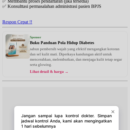
✅ Membantu proses pendaftaran (jika tersedia)
✅ Konsulttasi permasalahan administrasi pasien BPJS
Kamis, 13/08/2026
Jam 18:00 - 20:00
EKSEKUTIF
Respon Cepat !!
Jumat, 14/08/2026
Jam 17:00 - 18:00
Sponsor
BPJS
Buku Panduan Pola Hidup Diabetes
sabun pembersih wajah yang efektif mengangkat kotoran
Jumat, 14/08/2026
dan sel kulit mati. Diperkaya kandungan aktif untuk
Jam 18:00 - 20:00
mencerahkan, melembutkan, dan menjaga kulit tetap segar
EKSEKUTIF
serta glowing.
Lihat detail & harga →
Sabtu, 15/08/2026
Jam 08:00 - 09:00
BPJS
Sabtu, 15/08/2026
Jam 09:00 - 10:00
EKSEKUTIF
Senin, 17/08/2026
Jam 17:00 - 18:00
BPJS