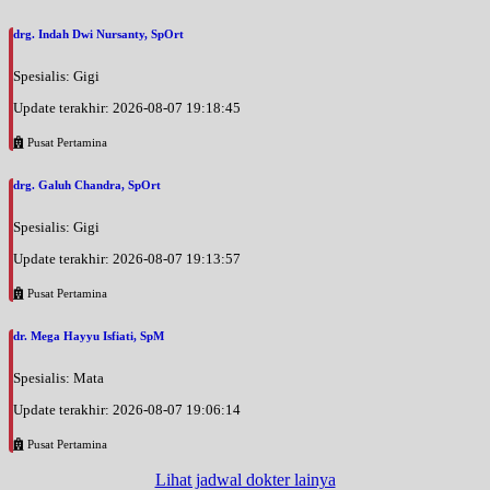
Jam 17:00 - 18:00
BPJS
drg. Indah Dwi Nursanty, SpOrt
Senin, 31/08/2026
Spesialis: Gigi
Jam 18:00 - 20:00
Update terakhir: 2026-08-07 19:18:45
EKSEKUTIF
Pusat Pertamina
Selasa, 01/09/2026
Jam 17:00 - 18:00
drg. Galuh Chandra, SpOrt
BPJS
Spesialis: Gigi
Selasa, 01/09/2026
Jam 18:00 - 20:00
Update terakhir: 2026-08-07 19:13:57
EKSEKUTIF
Pusat Pertamina
Rabu, 02/09/2026
dr. Mega Hayyu Isfiati, SpM
Jam 17:00 - 18:00
BPJS
Spesialis: Mata
Rabu, 02/09/2026
Update terakhir: 2026-08-07 19:06:14
Jam 18:00 - 20:00
Pusat Pertamina
EKSEKUTIF
Lihat jadwal dokter lainya
Kamis, 03/09/2026