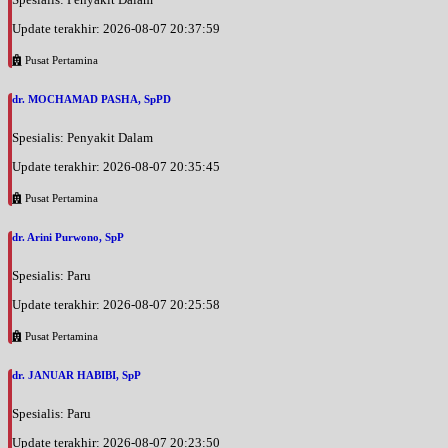
BPJS
Update terakhir: 2026-08-07 20:37:59
Senin, 24/08/2026
Pusat Pertamina
Jam 18:00 - 20:00
EKSEKUTIF
dr. MOCHAMAD PASHA, SpPD
Selasa, 25/08/2026
Spesialis: Penyakit Dalam
Jam 17:00 - 18:00
BPJS
Update terakhir: 2026-08-07 20:35:45
Pusat Pertamina
Selasa, 25/08/2026
Jam 18:00 - 20:00
dr. Arini Purwono, SpP
EKSEKUTIF
Spesialis: Paru
Rabu, 26/08/2026
Jam 17:00 - 18:00
Update terakhir: 2026-08-07 20:25:58
BPJS
Pusat Pertamina
Rabu, 26/08/2026
Jam 18:00 - 20:00
dr. JANUAR HABIBI, SpP
EKSEKUTIF
Spesialis: Paru
Kamis, 27/08/2026
Update terakhir: 2026-08-07 20:23:50
Jam 17:00 - 18:00