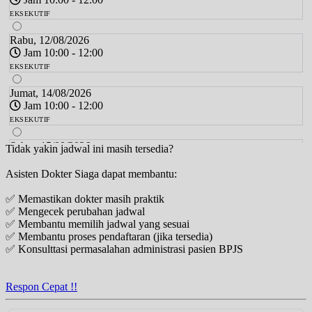
EKSEKUTIF
Rabu, 12/08/2026
Jam 10:00 - 12:00
EKSEKUTIF
Jumat, 14/08/2026
Jam 10:00 - 12:00
EKSEKUTIF
Sabtu, 15/08/2026
Tidak yakin jadwal ini masih tersedia?
Jam 14:00 - 16:00
Asisten Dokter Siaga dapat membantu:
EKSEKUTIF
✅ Memastikan dokter masih praktik
Senin, 17/08/2026
✅ Mengecek perubahan jadwal
Jam 19:00 - 21:00
✅ Membantu memilih jadwal yang sesuai
EKSEKUTIF
✅ Membantu proses pendaftaran (jika tersedia)
✅ Konsulttasi permasalahan administrasi pasien BPJS
Selasa, 18/08/2026
Jam 10:00 - 12:00
EKSEKUTIF
Respon Cepat !!
Rabu, 19/08/2026