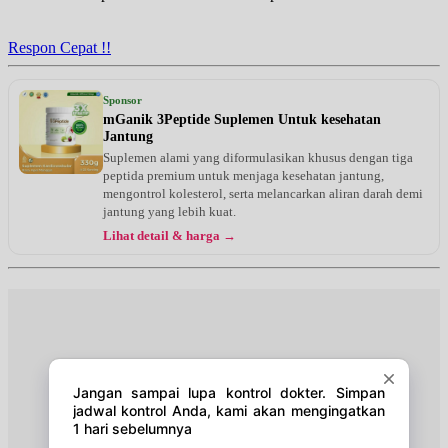
Jam 08:00 - 14:00
EKSEKUTIF
Respon Cepat !!
Rabu, 19/08/2026
Jam 14:30 - 21:00
Sponsor
EKSEKUTIF
mGanik 3Peptide Suplemen Untuk kesehatan
Jantung
Kamis, 20/08/2026
Suplemen alami yang diformulasikan khusus dengan tiga
Jam 17:00 - 20:00
peptida premium untuk menjaga kesehatan jantung,
EKSEKUTIF
mengontrol kolesterol, serta melancarkan aliran darah demi
jantung yang lebih kuat.
Jumat, 21/08/2026
Lihat detail & harga →
Jam 08:00 - 14:00
EKSEKUTIF
Sabtu, 22/08/2026
Jam 14:00 - 18:00
EKSEKUTIF
Senin, 24/08/2026
Jam 08:00 - 14:00
EKSEKUTIF