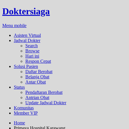
Doktersiaga
Menu mobile
Asisten Virtual
Jadwal Dokter
Search
Browse
Hari ini
Respon Cepat
Solusi Pasien
Daftar Berobat
Belanja Obat
Antar Obat
Status
Pendaftaran Berobat
Antrian Obat
Update Jadwal Dokter
Komunitas
Member VIP
Home
Primaya Hospital Karawang