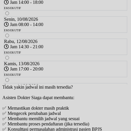
Jam 14:00 - 18:00
EKSEKUTIF
Senin, 10/08/2026
Jam 08:00 - 14:00
EKSEKUTIF
Rabu, 12/08/2026
Jam 14:30 - 21:00
EKSEKUTIF
Kamis, 13/08/2026
Jam 17:00 - 20:00
EKSEKUTIF
Jumat, 14/08/2026
Tidak yakin jadwal ini masih tersedia?
Jam 08:00 - 14:00
Asisten Dokter Siaga dapat membantu:
EKSEKUTIF
✅ Memastikan dokter masih praktik
Sabtu, 15/08/2026
✅ Mengecek perubahan jadwal
Jam 14:00 - 18:00
✅ Membantu memilih jadwal yang sesuai
EKSEKUTIF
✅ Membantu proses pendaftaran (jika tersedia)
✅ Konsulttasi permasalahan administrasi pasien BPJS
Senin, 17/08/2026