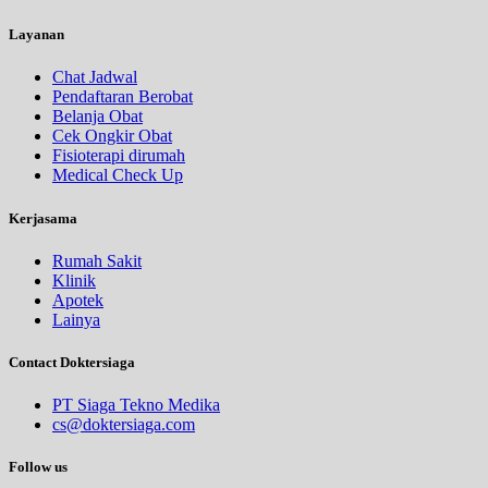
Layanan
Chat Jadwal
Pendaftaran Berobat
Belanja Obat
Cek Ongkir Obat
Fisioterapi dirumah
Medical Check Up
Kerjasama
Rumah Sakit
Klinik
Apotek
Lainya
Contact Doktersiaga
PT Siaga Tekno Medika
cs@doktersiaga.com
Follow us