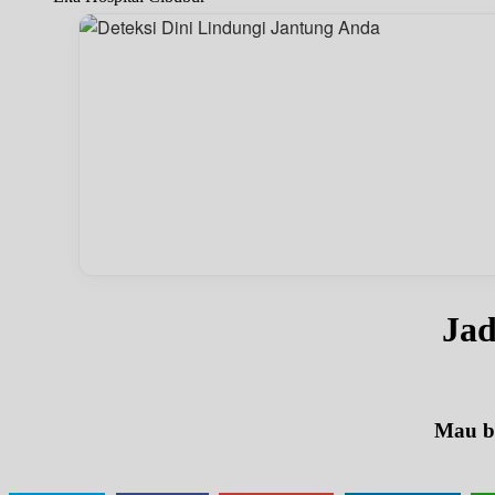
Jad
Mau be