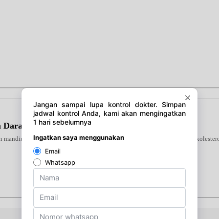
la Darah Tanpa Efek Samping
 mandiri di rumah. Alat ini mendeteksi tiga indikator utama—gula darah, kolestero