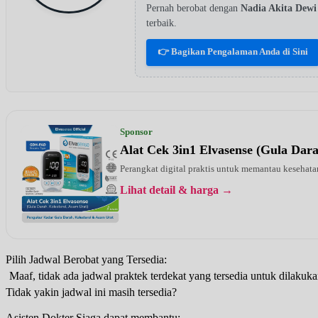
Pernah berobat dengan
Nadia Akita De
terbaik.
👉 Bagikan Pengalaman Anda di Sini
Sponsor
Alat Cek 3in1 Elvasense (Gula Dar
Perangkat digital praktis untuk memantau kesehatan
Lihat detail & harga →
Pilih Jadwal Berobat yang Tersedia:
Maaf, tidak ada jadwal praktek terdekat yang tersedia untuk dilakuka
Tidak yakin jadwal ini masih tersedia?
Asisten Dokter Siaga dapat membantu: