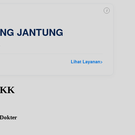
i
ING JANTUNG
a
Lihat Layanan
>
SpKK
 Dokter