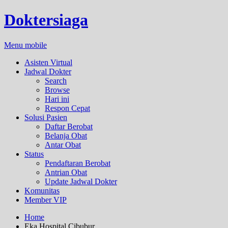
Doktersiaga
Menu mobile
Asisten Virtual
Jadwal Dokter
Search
Browse
Hari ini
Respon Cepat
Solusi Pasien
Daftar Berobat
Belanja Obat
Antar Obat
Status
Pendaftaran Berobat
Antrian Obat
Update Jadwal Dokter
Komunitas
Member VIP
Home
Eka Hospital Cibubur