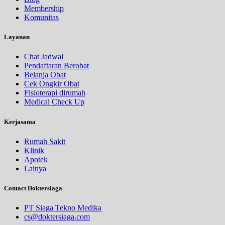
Membership
Komunitas
Layanan
Chat Jadwal
Pendaftaran Berobat
Belanja Obat
Cek Ongkir Obat
Fisioterapi dirumah
Medical Check Up
Kerjasama
Rumah Sakit
Klinik
Apotek
Lainya
Contact Doktersiaga
PT Siaga Tekno Medika
cs@doktersiaga.com