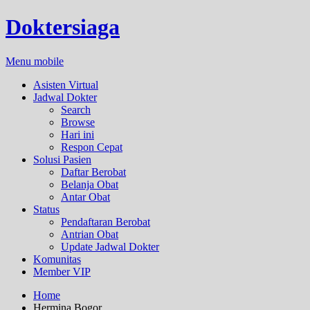
Doktersiaga
Menu mobile
Asisten Virtual
Jadwal Dokter
Search
Browse
Hari ini
Respon Cepat
Solusi Pasien
Daftar Berobat
Belanja Obat
Antar Obat
Status
Pendaftaran Berobat
Antrian Obat
Update Jadwal Dokter
Komunitas
Member VIP
Home
Hermina Bogor