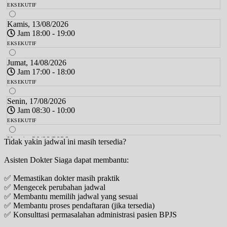
EKSEKUTIF
Kamis, 13/08/2026
Jam 18:00 - 19:00
EKSEKUTIF
Jumat, 14/08/2026
Jam 17:00 - 18:00
EKSEKUTIF
Senin, 17/08/2026
Jam 08:30 - 10:00
EKSEKUTIF
Kamis, 20/08/2026
Tidak yakin jadwal ini masih tersedia?
Jam 18:00 - 19:00
Asisten Dokter Siaga dapat membantu:
EKSEKUTIF
✅ Memastikan dokter masih praktik
Jumat, 21/08/2026
✅ Mengecek perubahan jadwal
Jam 17:00 - 18:00
✅ Membantu memilih jadwal yang sesuai
EKSEKUTIF
✅ Membantu proses pendaftaran (jika tersedia)
✅ Konsulttasi permasalahan administrasi pasien BPJS
Senin, 24/08/2026
Jam 08:30 - 10:00