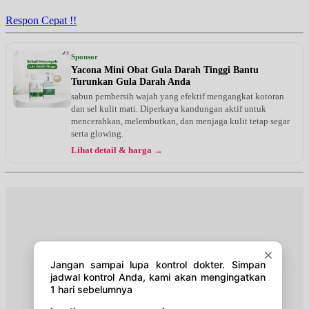
EKSEKUTIF
Respon Cepat !!
Kamis, 27/08/2026
Jam 18:00 - 19:00
Sponsor
EKSEKUTIF
Yacona Mini Obat Gula Darah Tinggi Bantu
Turunkan Gula Darah Anda
Jumat, 28/08/2026
sabun pembersih wajah yang efektif mengangkat kotoran
Jam 17:00 - 18:00
dan sel kulit mati. Diperkaya kandungan aktif untuk
EKSEKUTIF
mencerahkan, melembutkan, dan menjaga kulit tetap segar
serta glowing.
Senin, 31/08/2026
Lihat detail & harga →
Jam 08:30 - 10:00
EKSEKUTIF
Kamis, 03/09/2026
Jam 18:00 - 19:00
EKSEKUTIF
Jumat, 04/09/2026
Jam 17:00 - 18:00
EKSEKUTIF