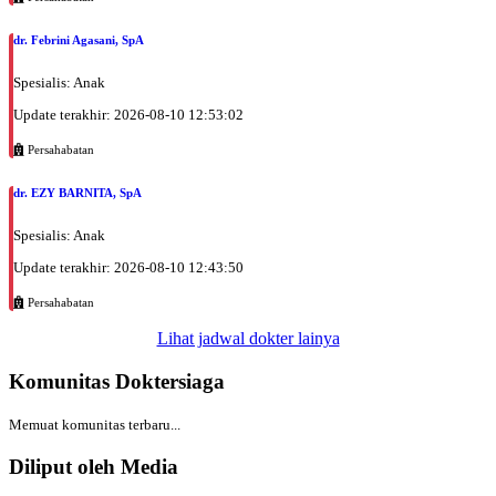
Rabu, 02/09/2026
dr. Febrini Agasani, SpA
Jam 10:00 - 13:00
EKSEKUTIF
Spesialis: Anak
Kamis, 03/09/2026
Update terakhir: 2026-08-10 12:53:02
Jam 10:00 - 13:00
Persahabatan
EKSEKUTIF
Kamis, 03/09/2026
dr. EZY BARNITA, SpA
Jam 13:00 - 14:00
Spesialis: Anak
BPJS
Update terakhir: 2026-08-10 12:43:50
Jumat, 04/09/2026
Jam 10:00 - 12:00
Persahabatan
EKSEKUTIF
Lihat jadwal dokter lainya
Jumat, 04/09/2026
Komunitas Doktersiaga
Jam 16:00 - 20:00
EKSEKUTIF
Memuat komunitas terbaru...
Sabtu, 05/09/2026
Jam 10:00 - 14:00
Diliput oleh Media
EKSEKUTIF