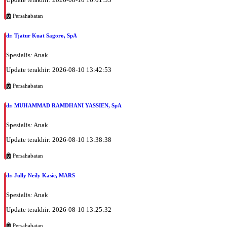
Jumat, 28/08/2026
Jam 16:00 - 20:00
Persahabatan
EKSEKUTIF
dr. Tjatur Kuat Sagoro, SpA
Sabtu, 29/08/2026
Jam 10:00 - 14:00
Spesialis: Anak
EKSEKUTIF
Update terakhir: 2026-08-10 13:42:53
Senin, 31/08/2026
Persahabatan
Jam 10:00 - 13:00
EKSEKUTIF
dr. MUHAMMAD RAMDHANI YASSIEN, SpA
Senin, 31/08/2026
Spesialis: Anak
Jam 18:00 - 20:00
Update terakhir: 2026-08-10 13:38:38
EKSEKUTIF
Persahabatan
Selasa, 01/09/2026
Jam 10:00 - 13:00
dr. Jully Neily Kasie, MARS
EKSEKUTIF
Spesialis: Anak
Selasa, 01/09/2026
Jam 13:00 - 14:00
Update terakhir: 2026-08-10 13:25:32
BPJS
Persahabatan