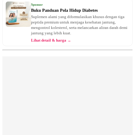
Jam 10:00 - 13:00
Sponsor
EKSEKUTIF
Buku Panduan Pola Hidup Diabetes
Suplemen alami yang diformulasikan khusus dengan tiga
Senin, 17/08/2026
peptida premium untuk menjaga kesehatan jantung,
Jam 18:00 - 20:00
mengontrol kolesterol, serta melancarkan aliran darah demi
EKSEKUTIF
jantung yang lebih kuat.
Lihat detail & harga →
Selasa, 18/08/2026
Jam 10:00 - 13:00
EKSEKUTIF
Selasa, 18/08/2026
Jam 13:00 - 14:00
BPJS
Rabu, 19/08/2026
Jam 10:00 - 13:00
EKSEKUTIF
Kamis, 20/08/2026
Jam 10:00 - 13:00
EKSEKUTIF
Kamis, 20/08/2026