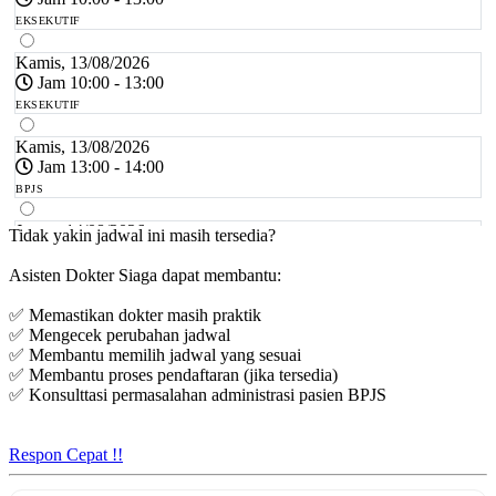
EKSEKUTIF
Kamis, 13/08/2026
Jam 10:00 - 13:00
EKSEKUTIF
Kamis, 13/08/2026
Jam 13:00 - 14:00
BPJS
Jumat, 14/08/2026
Tidak yakin jadwal ini masih tersedia?
Jam 10:00 - 12:00
Asisten Dokter Siaga dapat membantu:
EKSEKUTIF
✅ Memastikan dokter masih praktik
Jumat, 14/08/2026
✅ Mengecek perubahan jadwal
Jam 16:00 - 20:00
✅ Membantu memilih jadwal yang sesuai
EKSEKUTIF
✅ Membantu proses pendaftaran (jika tersedia)
✅ Konsulttasi permasalahan administrasi pasien BPJS
Sabtu, 15/08/2026
Jam 10:00 - 14:00
EKSEKUTIF
Respon Cepat !!
Senin, 17/08/2026