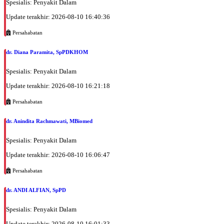
Selasa, 25/08/2026
Spesialis: Penyakit Dalam
Jam 10:00 - 13:00
Update terakhir: 2026-08-10 16:40:36
EKSEKUTIF
Persahabatan
Selasa, 25/08/2026
Jam 13:00 - 14:00
dr. Diana Paramita, SpPDKHOM
BPJS
Spesialis: Penyakit Dalam
Rabu, 26/08/2026
Update terakhir: 2026-08-10 16:21:18
Jam 10:00 - 13:00
EKSEKUTIF
Persahabatan
Kamis, 27/08/2026
dr. Anindita Rachmawati, MBiomed
Jam 10:00 - 13:00
EKSEKUTIF
Spesialis: Penyakit Dalam
Kamis, 27/08/2026
Update terakhir: 2026-08-10 16:06:47
Jam 13:00 - 14:00
Persahabatan
BPJS
dr. ANDI ALFIAN, SpPD
Jumat, 28/08/2026
Jam 10:00 - 12:00
Spesialis: Penyakit Dalam
EKSEKUTIF
Update terakhir: 2026-08-10 16:01:33