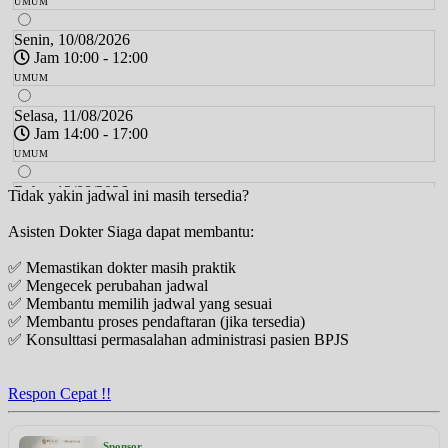
UMUM
Senin, 10/08/2026
Jam 10:00 - 12:00
UMUM
Selasa, 11/08/2026
Jam 14:00 - 17:00
UMUM
Rabu, 12/08/2026
Tidak yakin jadwal ini masih tersedia?
Jam 14:00 - 17:00
Asisten Dokter Siaga dapat membantu:
UMUM
✅ Memastikan dokter masih praktik
Kamis, 13/08/2026
✅ Mengecek perubahan jadwal
Jam 17:00 - 19:00
✅ Membantu memilih jadwal yang sesuai
UMUM
✅ Membantu proses pendaftaran (jika tersedia)
✅ Konsulttasi permasalahan administrasi pasien BPJS
Jumat, 14/08/2026
Jam 14:00 - 15:30
UMUM
Respon Cepat !!
Sabtu, 15/08/2026
Jam 09:00 - 13:00
Sponsor