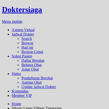
Doktersiaga
Menu mobile
Asisten Virtual
Jadwal Dokter
Search
Browse
Hari ini
Respon Cepat
Solusi Pasien
Daftar Berobat
Belanja Obat
Antar Obat
Status
Pendaftaran Berobat
Antrian Obat
Update Jadwal Dokter
Komunitas
Member VIP
Home
Siloam Lippo Village Tangerang