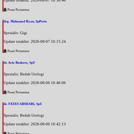
Update terakhir: 2026-08-07 10:36:46
Jam 14:00 - 17:00
Pusat Pertamina
UMUM
Kamis, 03/09/2026
drg. Muhamad Ryan, SpPerio
Jam 17:00 - 19:00
Spesialis: Gigi
UMUM
Update terakhir: 2026-08-07 10:15:24
Jumat, 04/09/2026
Jam 14:00 - 15:30
Pusat Pertamina
UMUM
dr. Ario Baskoro, SpU
Sabtu, 05/09/2026
Jam 09:00 - 13:00
Spesialis: Bedah Urologi
UMUM
Update terakhir: 2026-08-06 18:46:06
Pusat Pertamina
dr. FATAN ABSHARI, SpU
Spesialis: Bedah Urologi
Update terakhir: 2026-08-06 18:42:13
Pusat Pertamina