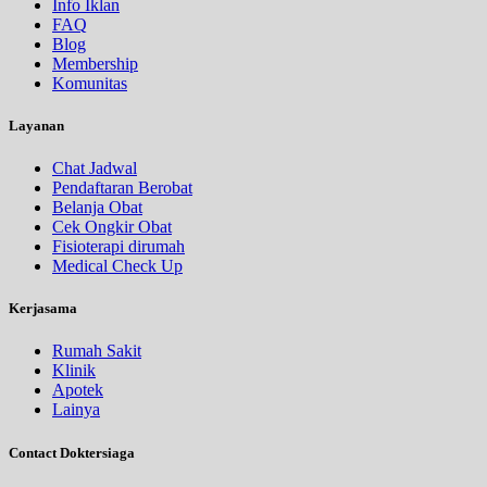
Info Iklan
FAQ
Blog
Membership
Komunitas
Layanan
Chat Jadwal
Pendaftaran Berobat
Belanja Obat
Cek Ongkir Obat
Fisioterapi dirumah
Medical Check Up
Kerjasama
Rumah Sakit
Klinik
Apotek
Lainya
Contact Doktersiaga