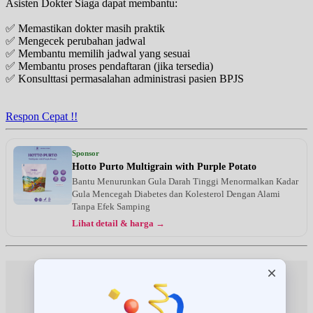
Asisten Dokter Siaga dapat membantu:
BPJS
✅ Memastikan dokter masih praktik
Jumat, 21/08/2026
✅ Mengecek perubahan jadwal
Jam 11:00 - 13:00
✅ Membantu memilih jadwal yang sesuai
EKSEKUTIF
✅ Membantu proses pendaftaran (jika tersedia)
✅ Konsulttasi permasalahan administrasi pasien BPJS
Jumat, 21/08/2026
Jam 12:00 - 16:00
BPJS
Respon Cepat !!
Sabtu, 22/08/2026
Jam 11:00 - 14:00
Sponsor
EKSEKUTIF
Hotto Purto Multigrain with Purple Potato
Bantu Menurunkan Gula Darah Tinggi Menormalkan Kadar
Sabtu, 22/08/2026
Gula Mencegah Diabetes dan Kolesterol Dengan Alami
Jam 14:00 - 16:00
Tanpa Efek Samping
BPJS
Lihat detail & harga →
Rabu, 26/08/2026
Jam 12:00 - 17:00
BPJS
Jumat, 28/08/2026
Jam 11:00 - 13:00