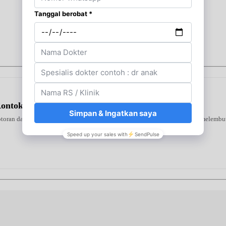
Rontok Sampo
oran dan sel kulit mati. Diperkaya kandungan aktif untuk mencerahkan, melembutk