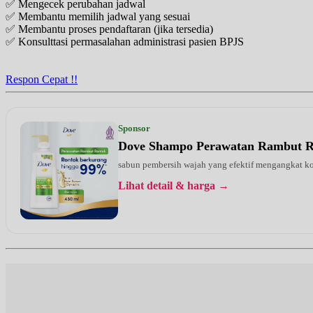
✅ Mengecek perubahan jadwal
Jam 10:30 - 11:00
✅ Membantu memilih jadwal yang sesuai
UMUM
✅ Membantu proses pendaftaran (jika tersedia)
✅ Konsulttasi permasalahan administrasi pasien BPJS
Sabtu, 22/08/2026
Jam 15:30 - 16:00
UMUM
Respon Cepat !!
Senin, 24/08/2026
Jam 20:00 - 20:30
UMUM
Sponsor
Dove Shampo Perawatan Rambut 
Selasa, 25/08/2026
Jam 10:30 - 11:00
sabun pembersih wajah yang efektif mengangkat kot
UMUM
Lihat detail & harga →
Kamis, 27/08/2026
Jam 10:30 - 11:00
UMUM
Sabtu, 29/08/2026
Jam 15:30 - 16:00
UMUM
Senin, 31/08/2026