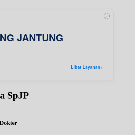
i
ING JANTUNG
a
Lihat Layanan
>
na SpJP
 Dokter