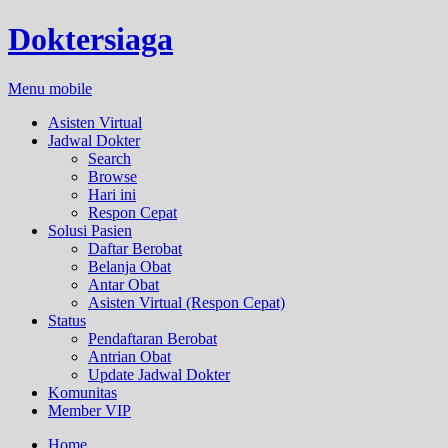
Doktersiaga
Menu mobile
Asisten Virtual
Jadwal Dokter
Search
Browse
Hari ini
Respon Cepat
Solusi Pasien
Daftar Berobat
Belanja Obat
Antar Obat
Asisten Virtual (Respon Cepat)
Status
Pendaftaran Berobat
Antrian Obat
Update Jadwal Dokter
Komunitas
Member VIP
Home