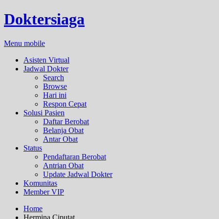
Doktersiaga
Menu mobile
Asisten Virtual
Jadwal Dokter
Search
Browse
Hari ini
Respon Cepat
Solusi Pasien
Daftar Berobat
Belanja Obat
Antar Obat
Status
Pendaftaran Berobat
Antrian Obat
Update Jadwal Dokter
Komunitas
Member VIP
Home
Hermina Ciputat