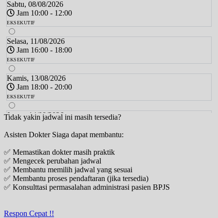
Sabtu, 08/08/2026
Jam 10:00 - 12:00
EKSEKUTIF
Selasa, 11/08/2026
Jam 16:00 - 18:00
EKSEKUTIF
Kamis, 13/08/2026
Jam 18:00 - 20:00
EKSEKUTIF
Jumat, 14/08/2026
Tidak yakin jadwal ini masih tersedia?
Jam 18:00 - 20:00
Asisten Dokter Siaga dapat membantu:
EKSEKUTIF
✅ Memastikan dokter masih praktik
Sabtu, 15/08/2026
✅ Mengecek perubahan jadwal
Jam 10:00 - 12:00
✅ Membantu memilih jadwal yang sesuai
EKSEKUTIF
✅ Membantu proses pendaftaran (jika tersedia)
✅ Konsulttasi permasalahan administrasi pasien BPJS
Selasa, 18/08/2026
Jam 16:00 - 18:00
EKSEKUTIF
Respon Cepat !!