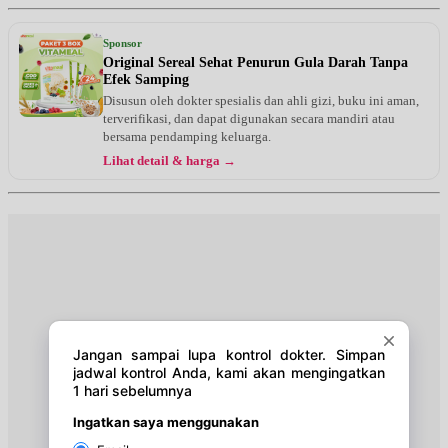
Kamis, 20/08/2026
Jam 18:00 - 20:00
Sponsor
EKSEKUTIF
Original Sereal Sehat Penurun Gula Darah Tanpa
Efek Samping
Jumat, 21/08/2026
Disusun oleh dokter spesialis dan ahli gizi, buku ini aman,
Jam 18:00 - 20:00
terverifikasi, dan dapat digunakan secara mandiri atau
EKSEKUTIF
bersama pendamping keluarga.
Lihat detail & harga →
Sabtu, 22/08/2026
Jam 10:00 - 12:00
EKSEKUTIF
Selasa, 25/08/2026
Jam 16:00 - 18:00
EKSEKUTIF
Kamis, 27/08/2026
Jam 18:00 - 20:00
EKSEKUTIF
Jumat, 28/08/2026
Jam 18:00 - 20:00
EKSEKUTIF