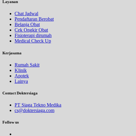
Layanan
Chat Jadwal
Pendaftaran Berobat
Belanja Obat
Cek Ongkir Obat
Fisioterapi dirumah
Medical Check Up
Kerjasama
Rumah Sakit
Klinik
Apotek
Lainya
Contact Doktersiaga
PT Siaga Tekno Medika
cs@doktersiaga.com
Follow us