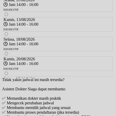
Jam 14:00 - 16:00
EKSEKUTIF
Kamis, 13/08/2026
Jam 14:00 - 16:00
EKSEKUTIF
Selasa, 18/08/2026
Jam 14:00 - 16:00
EKSEKUTIF
Kamis, 20/08/2026
Jam 14:00 - 16:00
EKSEKUTIF
Selasa, 25/08/2026
Tidak yakin jadwal ini masih tersedia?
Jam 14:00 - 16:00
Asisten Dokter Siaga dapat membantu:
EKSEKUTIF
✅ Memastikan dokter masih praktik
Kamis, 27/08/2026
✅ Mengecek perubahan jadwal
Jam 14:00 - 16:00
✅ Membantu memilih jadwal yang sesuai
EKSEKUTIF
✅ Membantu proses pendaftaran (jika tersedia)