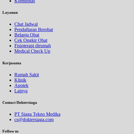
Komunitas
Layanan
Chat Jadwal
Pendaftaran Berobat
Belanja Obat
Cek Ongkir Obat
Fisioterapi dirumah
Medical Check Up
Kerjasama
Rumah Sakit
Klinik
Apotek
Lainya
Contact Doktersiaga
PT Siaga Tekno Medika
cs@doktersiaga.com
Follow us