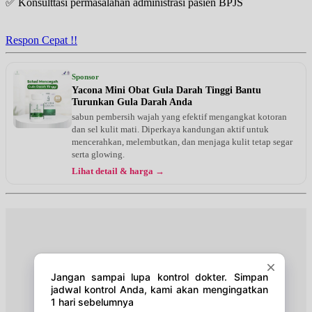
✅ Konsulttasi permasalahan administrasi pasien BPJS
Selasa, 01/09/2026
Jam 14:00 - 16:00
EKSEKUTIF
Respon Cepat !!
Kamis, 03/09/2026
Jam 14:00 - 16:00
Sponsor
EKSEKUTIF
Yacona Mini Obat Gula Darah Tinggi Bantu
Turunkan Gula Darah Anda
sabun pembersih wajah yang efektif mengangkat kotoran
dan sel kulit mati. Diperkaya kandungan aktif untuk
mencerahkan, melembutkan, dan menjaga kulit tetap segar
serta glowing.
Lihat detail & harga →