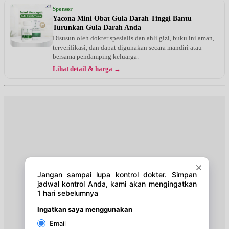
Jam 13:00 - 15:00
Sponsor
EKSEKUTIF
Yacona Mini Obat Gula Darah Tinggi Bantu
Turunkan Gula Darah Anda
Selasa, 18/08/2026
Disusun oleh dokter spesialis dan ahli gizi, buku ini aman,
Jam 16:00 - 17:00
terverifikasi, dan dapat digunakan secara mandiri atau
EKSEKUTIF
bersama pendamping keluarga.
Lihat detail & harga →
Selasa, 18/08/2026
Jam 17:00 - 20:00
BPJS
Rabu, 19/08/2026
Jam 16:00 - 18:00
EKSEKUTIF
Kamis, 20/08/2026
Jam 16:00 - 17:00
EKSEKUTIF
Kamis, 20/08/2026
Jam 17:00 - 20:00
BPJS
Sabtu, 22/08/2026