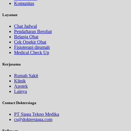
Komunitas
Layanan
Chat Jadwal
Pendaftaran Berobat
Belanja Obat
Cek Ongkir Obat
Fisioterapi dirumah
Medical Check Up
Kerjasama
Rumah Sakit
Klinik
Apotek
Lainya
Contact Doktersiaga
PT Siaga Tekno Medika
cs@doktersiaga.com
Follow us