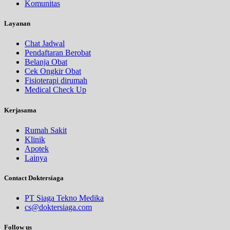
Komunitas
Layanan
Chat Jadwal
Pendaftaran Berobat
Belanja Obat
Cek Ongkir Obat
Fisioterapi dirumah
Medical Check Up
Kerjasama
Rumah Sakit
Klinik
Apotek
Lainya
Contact Doktersiaga
PT Siaga Tekno Medika
cs@doktersiaga.com
Follow us