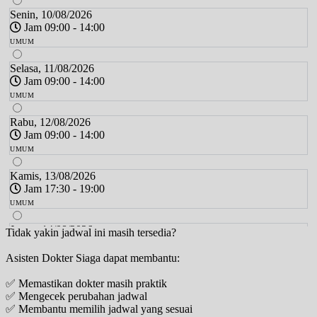
Senin, 10/08/2026
Jam 09:00 - 14:00
UMUM
Selasa, 11/08/2026
Jam 09:00 - 14:00
UMUM
Rabu, 12/08/2026
Jam 09:00 - 14:00
UMUM
Kamis, 13/08/2026
Jam 17:30 - 19:00
UMUM
Jumat, 14/08/2026
Tidak yakin jadwal ini masih tersedia?
Jam 13:00 - 15:00
Asisten Dokter Siaga dapat membantu:
UMUM
✅ Memastikan dokter masih praktik
Sabtu, 15/08/2026
✅ Mengecek perubahan jadwal
Jam 09:00 - 12:00
✅ Membantu memilih jadwal yang sesuai
UMUM