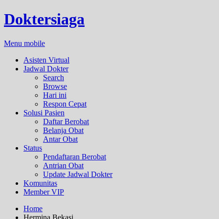
Doktersiaga
Menu mobile
Asisten Virtual
Jadwal Dokter
Search
Browse
Hari ini
Respon Cepat
Solusi Pasien
Daftar Berobat
Belanja Obat
Antar Obat
Status
Pendaftaran Berobat
Antrian Obat
Update Jadwal Dokter
Komunitas
Member VIP
Home
Hermina Bekasi