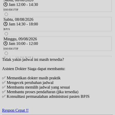
Jam 12:00 - 14:30
EKSEKUTIF
Sabtu, 08/08/2026
Jam 14:30 - 18:00
BPJS
Minggu, 09/08/2026
Jam 10:00 - 12:00
EKSEKUTIF
Senin, 10/08/2026
Tidak yakin jadwal ini masih tersedia?
Jam 12:00 - 13:30
Asisten Dokter Siaga dapat membantu:
EKSEKUTIF
✅ Memastikan dokter masih praktik
Senin, 10/08/2026
✅ Mengecek perubahan jadwal
Jam 13:30 - 15:00
✅ Membantu memilih jadwal yang sesuai
BPJS
✅ Membantu proses pendaftaran (jika tersedia)
✅ Konsulttasi permasalahan administrasi pasien BPJS
Senin, 10/08/2026
Jam 17:00 - 19:00
EKSEKUTIF
Respon Cepat !!