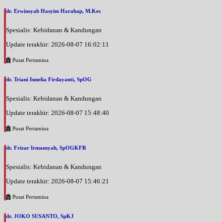
dr. Erwinsyah Hasyim Harahap, M.Kes
Selasa, 18/08/2026
Jam 12:30 - 14:00
Spesialis: Kebidanan & Kandungan
EKSEKUTIF
Update terakhir: 2026-08-07 16:02:11
Selasa, 18/08/2026
Pusat Pertamina
Jam 14:00 - 17:00
BPJS
dr. Triani Ismelia Firdayanti, SpOG
Rabu, 19/08/2026
Spesialis: Kebidanan & Kandungan
Jam 11:00 - 12:30
BPJS
Update terakhir: 2026-08-07 15:48:40
Rabu, 19/08/2026
Pusat Pertamina
Jam 12:30 - 14:00
EKSEKUTIF
dr. Frizar Irmansyah, SpOGKFR
Kamis, 20/08/2026
Spesialis: Kebidanan & Kandungan
Jam 17:00 - 18:30
Update terakhir: 2026-08-07 15:46:21
EKSEKUTIF
Pusat Pertamina
Kamis, 20/08/2026
Jam 18:30 - 19:30
dr. JOKO SUSANTO, SpKJ