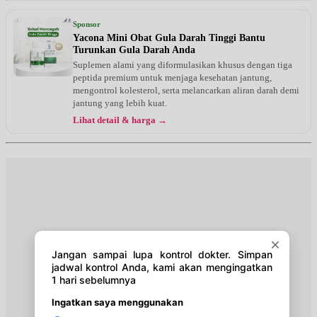
Senin, 10/08/2026
Jam 19:00 - 21:00
Sponsor
BPJS
Yacona Mini Obat Gula Darah Tinggi Bantu
Turunkan Gula Darah Anda
Selasa, 11/08/2026
Suplemen alami yang diformulasikan khusus dengan tiga
Jam 12:30 - 14:00
peptida premium untuk menjaga kesehatan jantung,
EKSEKUTIF
mengontrol kolesterol, serta melancarkan aliran darah demi
jantung yang lebih kuat.
Selasa, 11/08/2026
Lihat detail & harga →
Jam 14:00 - 17:00
BPJS
Rabu, 12/08/2026
Jam 11:00 - 12:30
BPJS
Rabu, 12/08/2026
Jam 12:30 - 14:00
EKSEKUTIF
Kamis, 13/08/2026
Jam 17:00 - 18:30
EKSEKUTIF