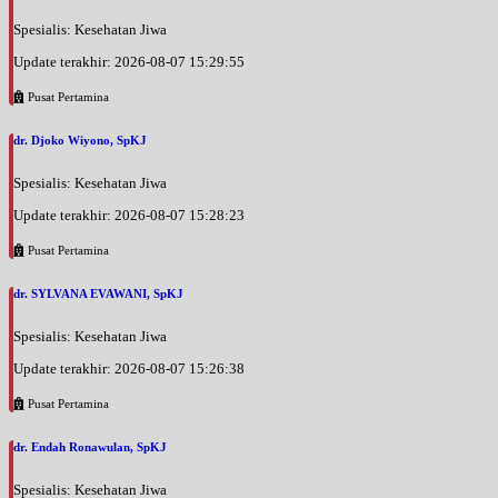
BPJS
Spesialis: Kesehatan Jiwa
Jumat, 21/08/2026
Update terakhir: 2026-08-07 15:29:55
Jam 08:00 - 10:00
EKSEKUTIF
Pusat Pertamina
Jumat, 21/08/2026
dr. Djoko Wiyono, SpKJ
Jam 10:00 - 12:00
BPJS
Spesialis: Kesehatan Jiwa
Sabtu, 22/08/2026
Update terakhir: 2026-08-07 15:28:23
Jam 08:00 - 09:00
Pusat Pertamina
EKSEKUTIF
dr. SYLVANA EVAWANI, SpKJ
Sabtu, 22/08/2026
Jam 09:00 - 10:00
Spesialis: Kesehatan Jiwa
BPJS
Update terakhir: 2026-08-07 15:26:38
Sabtu, 22/08/2026
Jam 12:00 - 14:30
Pusat Pertamina
EKSEKUTIF
dr. Endah Ronawulan, SpKJ
Sabtu, 22/08/2026
Jam 14:30 - 18:00
Spesialis: Kesehatan Jiwa