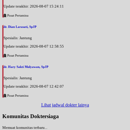
BPJS
Update terakhir: 2026-08-07 15:24:11
Minggu, 23/08/2026
Pusat Pertamina
Jam 10:00 - 12:00
EKSEKUTIF
dr. Dian Larasati, SpJP
Senin, 24/08/2026
Spesialis: Jantung
Jam 12:00 - 13:30
Update terakhir: 2026-08-07 12:58:55
EKSEKUTIF
Pusat Pertamina
Senin, 24/08/2026
Jam 13:30 - 15:00
dr. Hary Sakti Mulyawan, SpJP
BPJS
Spesialis: Jantung
Senin, 24/08/2026
Jam 17:00 - 19:00
Update terakhir: 2026-08-07 12:42:07
EKSEKUTIF
Pusat Pertamina
Senin, 24/08/2026
Lihat jadwal dokter lainya
Jam 19:00 - 21:00
BPJS
Komunitas Doktersiaga
Selasa, 25/08/2026
Memuat komunitas terbaru...
Jam 12:30 - 14:00