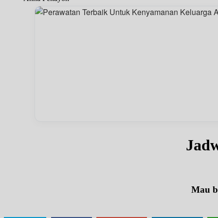
Jad
Mau be