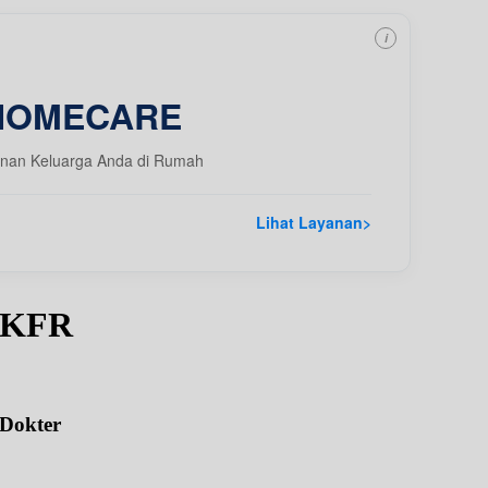
i
HOMECARE
nan Keluarga Anda di Rumah
Lihat Layanan
>
pKFR
 Dokter