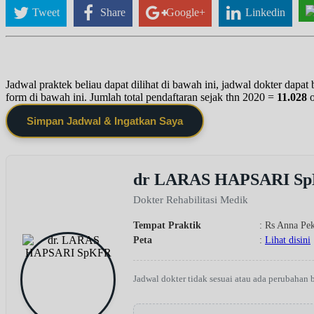
Tweet
Share
Google+
Linkedin
Jadwal praktek beliau dapat dilihat di bawah ini, jadwal dokter dapa
form di bawah ini. Jumlah total pendaftaran sejak thn 2020 =
11.028
Simpan Jadwal & Ingatkan Saya
dr LARAS HAPSARI S
Dokter Rehabilitasi Medik
Tempat Praktik
: Rs Anna Pe
Peta
:
Lihat disini
Jadwal dokter tidak sesuai atau ada perubahan 