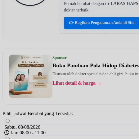
Pernah berobat dengan
dr LARAS HAP
dokter terbaik.
👉 Bagikan Pengalaman Anda di Sini
Sponsor
Buku Panduan Pola Hidup Diabete
Disusun oleh dokter spesialis dan ahli gizi, buku i
Lihat detail & harga →
Pilih Jadwal Berobat yang Tersedia:
Sabtu, 08/08/2026
Jam 08:00 - 11:00