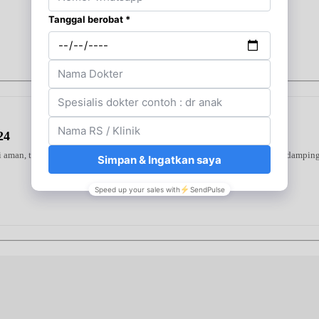
24
ni aman, terverifikasi, dan dapat digunakan secara mandiri atau bersama pendampin