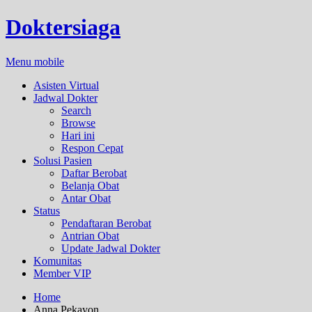
Doktersiaga
Menu mobile
Asisten Virtual
Jadwal Dokter
Search
Browse
Hari ini
Respon Cepat
Solusi Pasien
Daftar Berobat
Belanja Obat
Antar Obat
Status
Pendaftaran Berobat
Antrian Obat
Update Jadwal Dokter
Komunitas
Member VIP
Home
Anna Pekayon