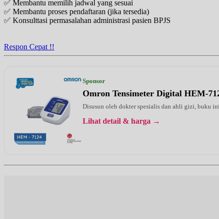
✅ Membantu memilih jadwal yang sesuai
✅ Membantu proses pendaftaran (jika tersedia)
Sabtu, 29/08/2026
✅ Konsulttasi permasalahan administrasi pasien BPJS
Jam 08:00 - 11:00
Selasa, 01/09/2026
Respon Cepat !!
Jam 15:00 - 18:00
Kamis, 03/09/2026
Sponsor
Jam 15:00 - 18:00
Omron Tensimeter Digital HEM-71
Sabtu, 05/09/2026
Disusun oleh dokter spesialis dan ahli gizi, buku i
Jam 08:00 - 11:00
Lihat detail & harga →