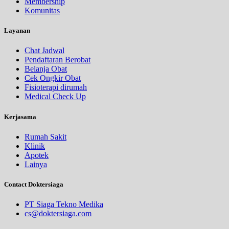
Membership
Komunitas
Layanan
Chat Jadwal
Pendaftaran Berobat
Belanja Obat
Cek Ongkir Obat
Fisioterapi dirumah
Medical Check Up
Kerjasama
Rumah Sakit
Klinik
Apotek
Lainya
Contact Doktersiaga
PT Siaga Tekno Medika
cs@doktersiaga.com