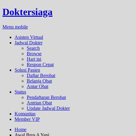
Doktersiaga
Menu mobile
Asisten Virtual
Jadwal Dokter
Search
Browse
Hari ini
Respon Cepat
Solusi Pasien
Daftar Berobat
Belanja Obat
Antar Obat
Status
Pendaftaran Berobat
Antrian Obat
Update Jadwal Dokter
Komunitas
Member VIP
Home
Awal Bros A Yani