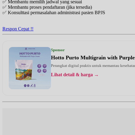
✅ Membantu memilih jadwal yang sesuai
EKSEKUTIF
✅ Membantu proses pendaftaran (jika tersedia)
✅ Konsulttasi permasalahan administrasi pasien BPJS
Selasa, 11/08/2026
Jam 08:00 - 14:00
EKSEKUTIF
Respon Cepat !!
Selasa, 11/08/2026
Jam 18:00 - 20:00
EKSEKUTIF
Sponsor
Hotto Purto Multigrain with Purple
Rabu, 12/08/2026
Jam 08:00 - 12:00
Perangkat digital praktis untuk memantau kesehatan
BPJS
Lihat detail & harga →
Rabu, 12/08/2026
Jam 12:00 - 15:00
EKSEKUTIF
Kamis, 13/08/2026
Jam 08:00 - 14:00
EKSEKUTIF
Kamis, 13/08/2026
Jam 17:00 - 20:00