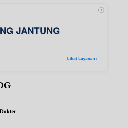
i
ING JANTUNG
a
Lihat Layanan
>
pOG
 Dokter