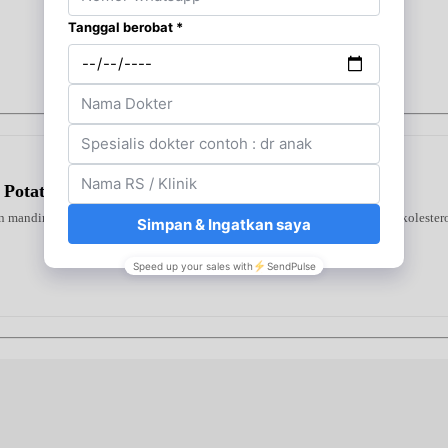
 Potato
 mandiri di rumah. Alat ini mendeteksi tiga indikator utama—gula darah, kolestero