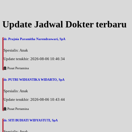
Jam 10:00 - 15:00
EKSEKUTIF
Selasa, 18/08/2026
Update Jadwal Dokter terbaru
Jam 08:00 - 14:00
EKSEKUTIF
dr. Prajnia Paramitha Narendraswari, SpA
Selasa, 18/08/2026
Jam 18:00 - 20:00
Spesialis: Anak
EKSEKUTIF
Update terakhir: 2026-08-06 10:46:34
Rabu, 19/08/2026
Jam 08:00 - 12:00
Pusat Pertamina
BPJS
dr. PUTRI WIDIANTIKA WIDARTO, SpA
Rabu, 19/08/2026
Jam 12:00 - 15:00
Spesialis: Anak
EKSEKUTIF
Update terakhir: 2026-08-06 10:43:44
Kamis, 20/08/2026
Pusat Pertamina
Jam 08:00 - 14:00
EKSEKUTIF
dr. SITI BUDIATI WIDYASTUTI, SpA
Kamis, 20/08/2026
Spesialis: Anak