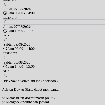
Jumat, 07/08/2026
Jam 08:00 - 14:00
EKSEKUTIF
Jumat, 07/08/2026
Jam 10:00 - 11:00
BPJS
Sabtu, 08/08/2026
Jam 08:00 - 14:00
EKSEKUTIF
Sabtu, 08/08/2026
Jam 14:00 - 15:00
BPJS
Senin, 10/08/2026
Tidak yakin jadwal ini masih tersedia?
Jam 08:00 - 10:00
Asisten Dokter Siaga dapat membantu:
BPJS
✅ Memastikan dokter masih praktik
Senin, 10/08/2026
✅ Mengecek perubahan jadwal
Jam 10:00 - 15:00