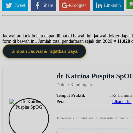
Tweet
Share
Google+
Linkedin
Jadwal praktek beliau dapat dilihat di bawah ini, jadwal dokter dapa
form di bawah ini. Jumlah total pendaftaran sejak thn 2020 =
11.028
Simpan Jadwal & Ingatkan Saya
dr Katrina Puspita SpO
Dokter Kandungan
Tempat Praktik
: Rs Hermina
Peta
:
Lihat disini
Jadwal dokter tidak sesuai atau ada perubahan 