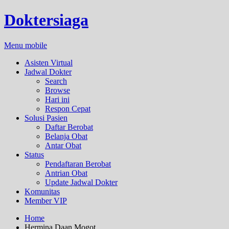
Doktersiaga
Menu mobile
Asisten Virtual
Jadwal Dokter
Search
Browse
Hari ini
Respon Cepat
Solusi Pasien
Daftar Berobat
Belanja Obat
Antar Obat
Status
Pendaftaran Berobat
Antrian Obat
Update Jadwal Dokter
Komunitas
Member VIP
Home
Hermina Daan Mogot