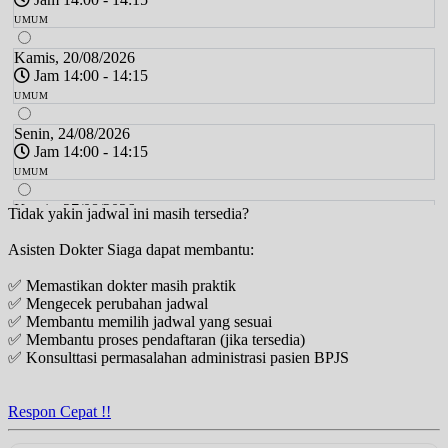
UMUM
Kamis, 20/08/2026
Jam 14:00 - 14:15
UMUM
Senin, 24/08/2026
Jam 14:00 - 14:15
UMUM
Kamis, 27/08/2026
Tidak yakin jadwal ini masih tersedia?
Jam 14:00 - 14:15
Asisten Dokter Siaga dapat membantu:
UMUM
✅ Memastikan dokter masih praktik
Senin, 31/08/2026
✅ Mengecek perubahan jadwal
Jam 14:00 - 14:15
✅ Membantu memilih jadwal yang sesuai
UMUM
✅ Membantu proses pendaftaran (jika tersedia)
✅ Konsulttasi permasalahan administrasi pasien BPJS
Kamis, 03/09/2026
Jam 14:00 - 14:15
UMUM
Respon Cepat !!