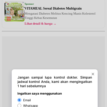
Sponsor
VITAMEAL Sereal Diabetes Multigrain
Mengatasi Diabetes Melitus Kencing Manis Kolesterol
Tinggi Kebas Kesemutan
Lihat detail & harga →