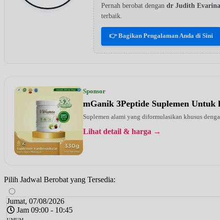
Pernah berobat dengan
dr Judith Evari
terbaik.
👉 Bagikan Pengalaman Anda di Sini
Sponsor
mGanik 3Peptide Suplemen Untuk 
Suplemen alami yang diformulasikan khusus dengan 
Lihat detail & harga →
Pilih Jadwal Berobat yang Tersedia:
Jumat, 07/08/2026
Jam 09:00 - 10:45
UMUM