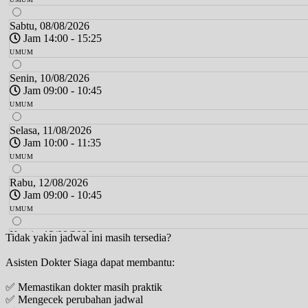
Sabtu, 08/08/2026
Jam 14:00 - 15:25
UMUM
Senin, 10/08/2026
Jam 09:00 - 10:45
UMUM
Selasa, 11/08/2026
Jam 10:00 - 11:35
UMUM
Rabu, 12/08/2026
Jam 09:00 - 10:45
UMUM
Kamis, 13/08/2026
Tidak yakin jadwal ini masih tersedia?
Jam 09:00 - 10:45
Asisten Dokter Siaga dapat membantu:
UMUM
✅ Memastikan dokter masih praktik
Jumat, 14/08/2026
✅ Mengecek perubahan jadwal
Jam 09:00 - 10:45