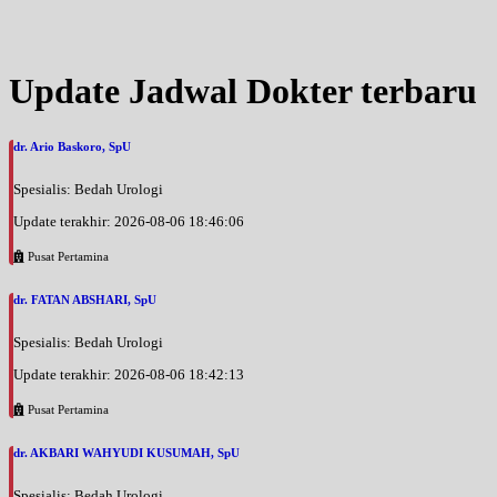
Jam 09:00 - 10:45
UMUM
Sabtu, 29/08/2026
Update Jadwal Dokter terbaru
Jam 14:00 - 15:25
UMUM
dr. Ario Baskoro, SpU
Senin, 31/08/2026
Jam 09:00 - 10:45
Spesialis: Bedah Urologi
UMUM
Update terakhir: 2026-08-06 18:46:06
Selasa, 01/09/2026
Jam 10:00 - 11:35
Pusat Pertamina
UMUM
dr. FATAN ABSHARI, SpU
Rabu, 02/09/2026
Jam 09:00 - 10:45
Spesialis: Bedah Urologi
UMUM
Update terakhir: 2026-08-06 18:42:13
Kamis, 03/09/2026
Pusat Pertamina
Jam 09:00 - 10:45
UMUM
dr. AKBARI WAHYUDI KUSUMAH, SpU
Jumat, 04/09/2026
Spesialis: Bedah Urologi