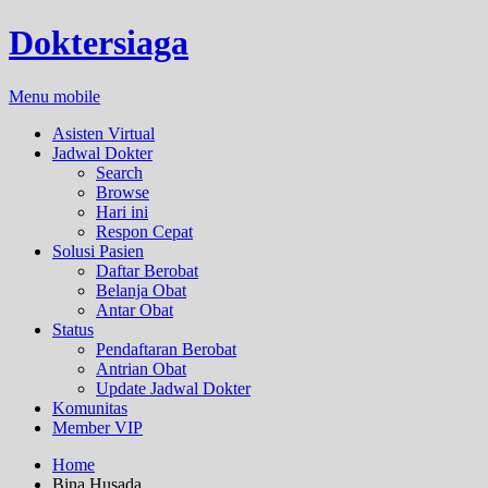
Doktersiaga
Menu mobile
Asisten Virtual
Jadwal Dokter
Search
Browse
Hari ini
Respon Cepat
Solusi Pasien
Daftar Berobat
Belanja Obat
Antar Obat
Status
Pendaftaran Berobat
Antrian Obat
Update Jadwal Dokter
Komunitas
Member VIP
Home
Bina Husada