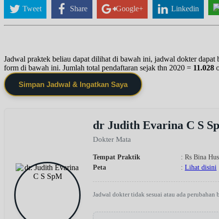
Tweet
Share
Google+
Linkedin
Jadwal praktek beliau dapat dilihat di bawah ini, jadwal dokter dapa
form di bawah ini. Jumlah total pendaftaran sejak thn 2020 =
11.028
Simpan Jadwal & Ingatkan Saya
dr Judith Evarina C S 
Dokter Mata
Tempat Praktik
: Rs Bina Hu
Peta
:
Lihat disini
Jadwal dokter tidak sesuai atau ada perubahan 