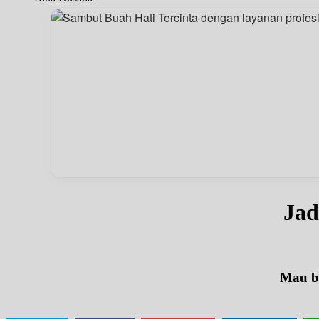
Jad
Mau be