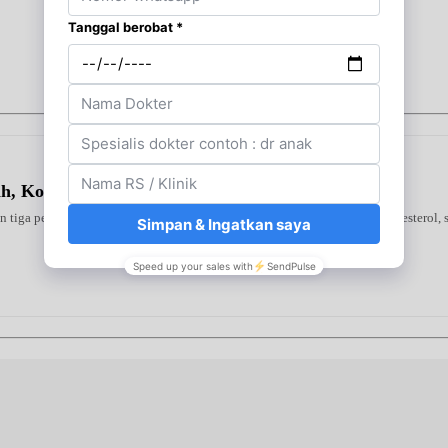
ah, Kolesterol & Asam Urat)
tiga peptida premium untuk menjaga kesehatan jantung, mengontrol kolesterol, se