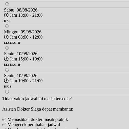
Sabtu, 08/08/2026
Jam 18:00 - 21:00
BPJS
Minggu, 09/08/2026
Jam 08:00 - 12:00
EKSEKUTIF
Senin, 10/08/2026
Jam 15:00 - 19:00
EKSEKUTIF
Senin, 10/08/2026
Jam 19:00 - 21:00
BPJS
Selasa, 11/08/2026
Tidak yakin jadwal ini masih tersedia?
Jam 15:00 - 18:00
Asisten Dokter Siaga dapat membantu:
EKSEKUTIF
✅ Memastikan dokter masih praktik
Selasa, 11/08/2026
✅ Mengecek perubahan jadwal
Jam 18:00 - 21:00