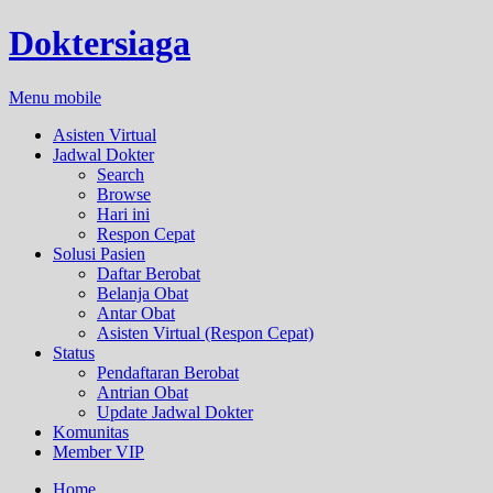
Doktersiaga
Menu mobile
Asisten Virtual
Jadwal Dokter
Search
Browse
Hari ini
Respon Cepat
Solusi Pasien
Daftar Berobat
Belanja Obat
Antar Obat
Asisten Virtual (Respon Cepat)
Status
Pendaftaran Berobat
Antrian Obat
Update Jadwal Dokter
Komunitas
Member VIP
Home