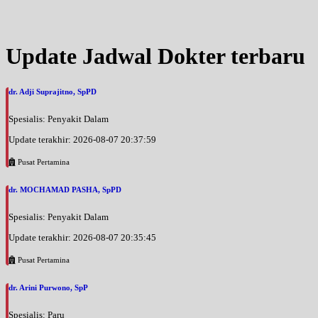
Jam 15:00 - 18:00
EKSEKUTIF
Selasa, 18/08/2026
Update Jadwal Dokter terbaru
Jam 18:00 - 21:00
BPJS
dr. Adji Suprajitno, SpPD
Rabu, 19/08/2026
Jam 15:00 - 19:00
Spesialis: Penyakit Dalam
EKSEKUTIF
Update terakhir: 2026-08-07 20:37:59
Rabu, 19/08/2026
Jam 19:00 - 21:00
Pusat Pertamina
BPJS
dr. MOCHAMAD PASHA, SpPD
Kamis, 20/08/2026
Jam 15:00 - 18:00
Spesialis: Penyakit Dalam
EKSEKUTIF
Update terakhir: 2026-08-07 20:35:45
Kamis, 20/08/2026
Pusat Pertamina
Jam 18:00 - 21:00
BPJS
dr. Arini Purwono, SpP
Jumat, 21/08/2026
Spesialis: Paru