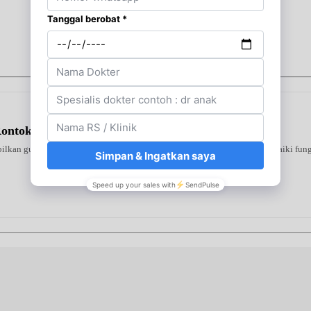
Rontok Sampo
ilkan gula darah tinggi. Diformulasikan khusus guna membantu memperbaiki fungsi 