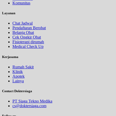
Komunitas
Layanan
Chat Jadwal
Pendaftaran Berobat
Belanja Obat
Cek Ongkir Obat
Fisioterapi dirumah
Medical Check Up
Kerjasama
Rumah Sakit
Klinik
Apotek
Lainya
Contact Doktersiaga
PT Siaga Tekno Medika
cs@doktersiaga.com
Follow us